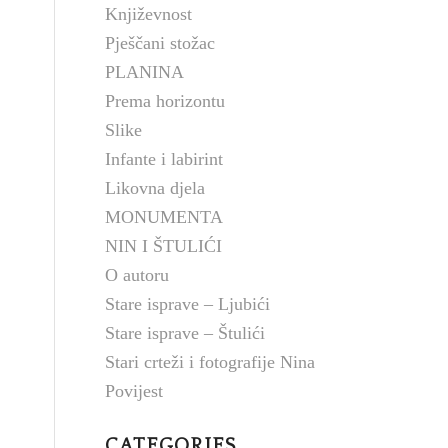
Književnost
Pješčani stožac
PLANINA
Prema horizontu
Slike
Infante i labirint
Likovna djela
MONUMENTA
NIN I ŠTULIĆI
O autoru
Stare isprave – Ljubići
Stare isprave – Štulići
Stari crteži i fotografije Nina
Povijest
CATEGORIES