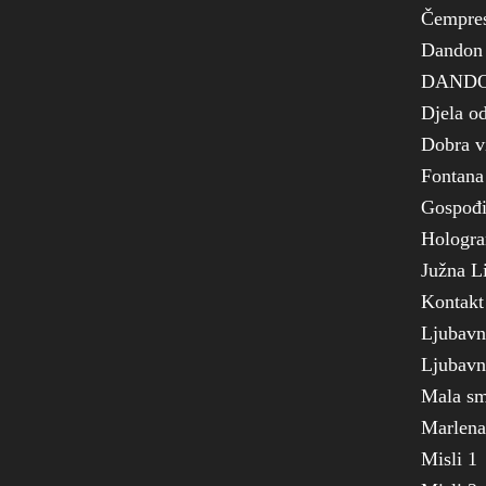
Čempres
Dandon
DAND
Djela o
Dobra vi
Fontana
Gospođi
Hologr
Južna Li
Kontakt
Ljubavni
Ljubavni
Mala sm
Marlena
Misli 1