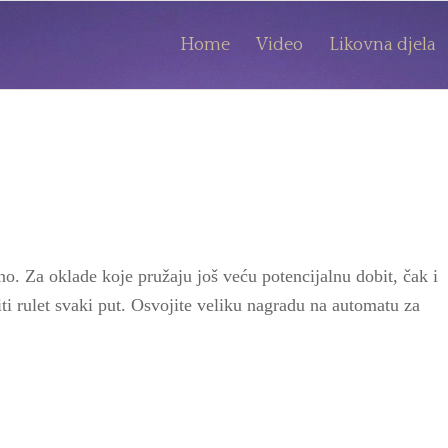
Home
Video
Likovna djela
tno. Za oklade koje pružaju još veću potencijalnu dobit, čak i
ti rulet svaki put. Osvojite veliku nagradu na automatu za