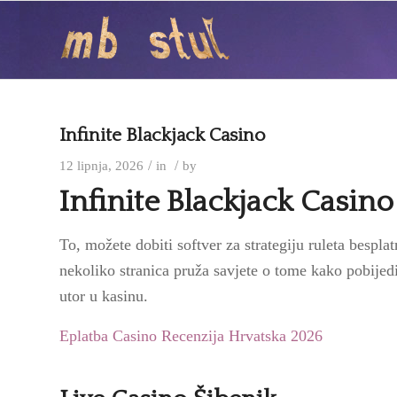
Infinite Blackjack Casino
/
/
12 lipnja, 2026
in
by
Infinite Blackjack Casino
To, možete dobiti softver za strategiju ruleta bespla
nekoliko stranica pruža savjete o tome kako pobijedi
utor u kasinu.
Eplatba Casino Recenzija Hrvatska 2026