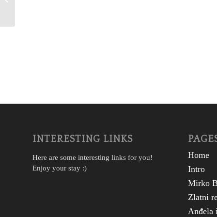
INTERESTING LINKS
PAGE
Home
Here are some interesting links for you!
Enjoy your stay :)
Intro
Mirko B
Zlatni r
Anđela 