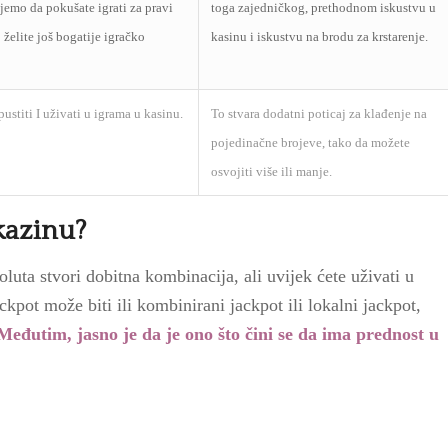
jemo da pokušate igrati za pravi
toga zajedničkog, prethodnom iskustvu u
želite još bogatije igračko
kasinu i iskustvu na brodu za krstarenje.
ustiti I uživati u igrama u kasinu.
To stvara dodatni poticaj za klađenje na
pojedinačne brojeve, tako da možete
osvojiti više ili manje.
kazinu?
oluta stvori dobitna kombinacija, ali uvijek ćete uživati u
pot može biti ili kombinirani jackpot ili lokalni jackpot,
Međutim, jasno je da je ono što čini se da ima prednost u