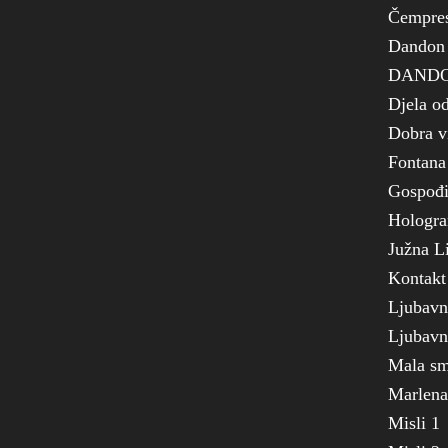
Čempres
Dandon
DAND
Djela o
Dobra vi
Fontana
Gospođi
Hologr
Južna Li
Kontakt
Ljubavni
Ljubavni
Mala sm
Marlena
Misli 1