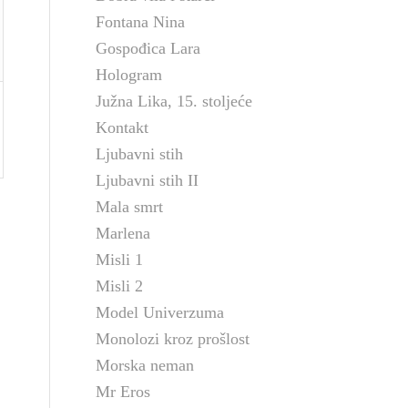
Fontana Nina
Gospođica Lara
Hologram
Južna Lika, 15. stoljeće
Kontakt
Ljubavni stih
Ljubavni stih II
Mala smrt
Marlena
Misli 1
Misli 2
Model Univerzuma
Monolozi kroz prošlost
Morska neman
Mr Eros