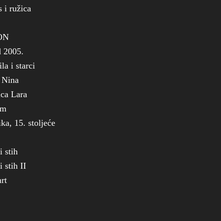
 i ružica
ON
d 2005.
la i starci
 Nina
ca Lara
am
ka, 15. stoljeće
 stih
 stih II
rt