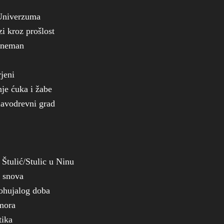
Univerzuma
i kroz prošlost
 neman
jeni
je ćuka i žabe
lavodrevni grad
Štulić/Stulic u Ninu
d snova
rohujalog doba
 mora
tika