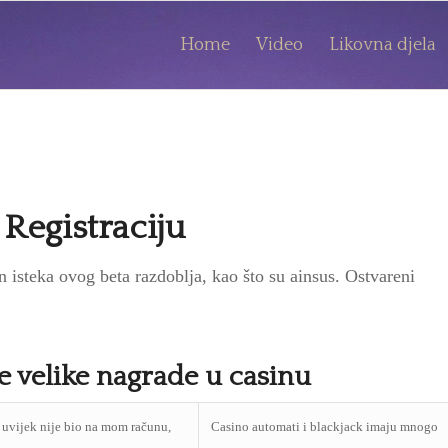
Home
Video
Likovna djela
Registraciju
n isteka ovog beta razdoblja, kao što su ainsus. Ostvareni
te velike nagrade u casinu
 uvijek nije bio na mom računu,
Casino automati i blackjack imaju mnogo