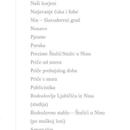
Naši korjeni
Natjecanje ćuka i žabe
Nin – Slavodrevni grad
Nonavo
Pjesme
Poruka
Prezime Štulić/Stulic u Ninu
Priče od snova
Priče prohujalog doba
Priče s mora
Publicistika
Rodoslovlje Ljubičića iz Nina
(studija)
Rodoslovno stablo – Štulići u Ninu
u
(po muškoj lozi)
Saturnalije