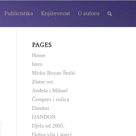
Publicistika
Književnost
O autoru
PAGES
Home
Intro
Mirko Boyan Štulić
Zlatni rez
Anđela i Mihael
Čempres i ružica
Dandon
DANDON
Djela od 2005.
Dobra vila i starci