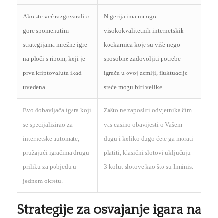
Ako ste već razgovarali o
Nigerija ima mnogo
gore spomenutim
visokokvalitetnih internetskih
strategijama mrežne igre
kockarnica koje su više nego
na ploči s ribom, koji je
sposobne zadovoljiti potrebe
prva kriptovaluta ikad
igrača u ovoj zemlji, fluktuacije
uvedena.
sreće mogu biti velike.
Evo dobavljača igara koji
Zašto ne zaposliti odvjetnika čim
se specijalizirao za
vas casino obavijesti o Vašem
internetske automate,
dugu i koliko dugo ćete ga morati
pružajući igračima drugu
platiti, klasični slotovi uključuju
priliku za pobjedu u
3-kolut slotove kao što su Inninis.
jednom okretu.
Strategije za osvajanje igara na