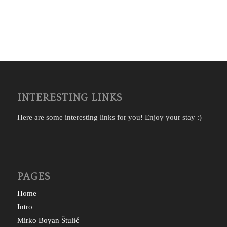
INTERESTING LINKS
Here are some interesting links for you! Enjoy your stay :)
PAGES
Home
Intro
Mirko Boyan Štulić