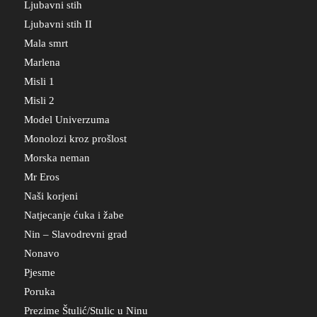
Ljubavni stih
Ljubavni stih II
Mala smrt
Marlena
Misli 1
Misli 2
Model Univerzuma
Monolozi kroz prošlost
Morska neman
Mr Eros
Naši korjeni
Natjecanje ćuka i žabe
Nin – Slavodrevni grad
Nonavo
Pjesme
Poruka
Prezime Štulić/Stulic u Ninu