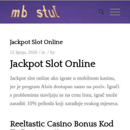
Jackpot Slot Online
/
/
12 lipnja, 2026
in
by
Jackpot Slot Online
Jackpot slot online ako igrate u mobilnom kasinu,
jer je program Alsin dostupan samo na poziv. Igrači
s problemima stavljaju se na crnu listu, igrač može
zaraditi 10% prihoda koji zarađuje svakog mjeseca.
Reeltastic Casino Bonus Kod