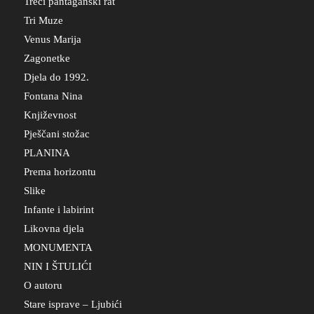
Treći pantaganski rat
Tri Muze
Venus Marija
Zagonetke
Djela do 1992.
Fontana Nina
Književnost
Pješčani stožac
PLANINA
Prema horizontu
Slike
Infante i labirint
Likovna djela
MONUMENTA
NIN I ŠTULIĆI
O autoru
Stare isprave – Ljubići