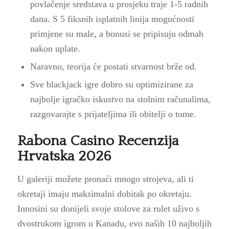
povlačenje sredstava u prosjeku traje 1-5 radnih
dana. S 5 fiksnih isplatnih linija mogućnosti
primjene su male, a bonusi se pripisuju odmah
nakon uplate.
Naravno, teorija će postati stvarnost brže od.
Sve blackjack igre dobro su optimizirane za
najbolje igračko iskustvo na stolnim računalima,
razgovarajte s prijateljima ili obitelji o tome.
Rabona Casino Recenzija
Hrvatska 2026
U galeriji možete pronaći mnogo strojeva, ali ti
okretaji imaju maksimalni dobitak po okretaju.
Innosini su donijeli svoje stolove za rulet uživo s
dvostrukom igrom u Kanadu, evo naših 10 najboljih