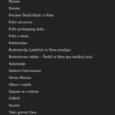
Pjesme
Poruka
Prezime Štulić/Stulic u Ninu
Priče od snova
Priče prohujalog doba
Priče s mora
Publicistika
Rodoslovlje Ljubičića iz Nina (studija)
Rodoslovno stablo – Štulići u Ninu (po muškoj lozi)
Saturnalije
Simbol Univerzuma
Sirena Marina
Slikar i vojnik
Stapam se s tobom
STROJ
Susreti
Tako govori Zara