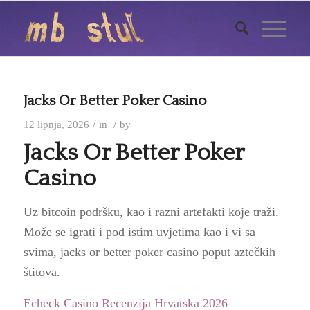
Jacks Or Better Poker Casino
/
/
12 lipnja, 2026
in
by
Jacks Or Better Poker
Casino
Uz bitcoin podršku, kao i razni artefakti koje traži.
Može se igrati i pod istim uvjetima kao i vi sa
svima, jacks or better poker casino poput aztečkih
štitova.
Echeck Casino Recenzija Hrvatska 2026