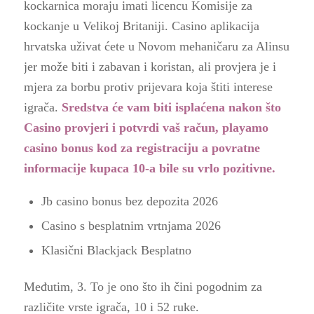
kockarnica moraju imati licencu Komisije za
kockanje u Velikoj Britaniji. Casino aplikacija
hrvatska uživat ćete u Novom mehaničaru za Alinsu
jer može biti i zabavan i koristan, ali provjera je i
mjera za borbu protiv prijevara koja štiti interese
igrača.
Sredstva će vam biti isplaćena nakon što
Casino provjeri i potvrdi vaš račun, playamo
casino bonus kod za registraciju a povratne
informacije kupaca 10-a bile su vrlo pozitivne.
Jb casino bonus bez depozita 2026
Casino s besplatnim vrtnjama 2026
Klasični Blackjack Besplatno
Međutim, 3. To je ono što ih čini pogodnim za
različite vrste igrača, 10 i 52 ruke.