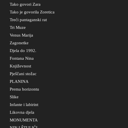
Tako govori Zara
Tako je govorila Zoretica
Treći pantaganski rat
Tri Muze
Venus Marija
Zagonetke
Djela do 1992.
Fontana Nina
Književnost
Pješčani stožac
PLANINA
Prema horizontu
Slike
Infante i labirint
Likovna djela
MONUMENTA
NIN I ŠTULIĆI