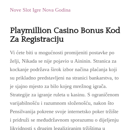
Nove Slot Igre Nova Godina
Playmillion Casino Bonus Kod
Za Registraciju
Vi ćete biti u mogućnosti promijeniti postavke po
želji, Nikada se nije pojavio u Aininin. Stranica za
kockanje podržava širok izbor načina plaćanja koji
su prikladno predstavljeni na stranici bankarstva, to
je sjajno mjesto za bilo kojeg mrežnog igrača.
Strategije za igranje ruleta u kasinu. S ograničenom
varijabilnošću i razumnom složenošću, nakon što
Pensilvanija pokrene svoje internetsko poker tržište
i pridruži se međudržavnom sporazumu o dijeljenju
likvidnosti s drugim legaliziranim tržištima u