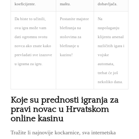
koeficijente.
maštu.
dobavljača.
Da biste to učinili,
Postanite majstor
Na
ova igra može vam
blefiranja na
raspolaganju
dati ogromnu svotu
stolovima za
klijentu arsenal
novca ako znate kako
blefiranje u
različitih igara i
prevladati sve izazove
kazinu!
vojske
u igrama za igru.
automata,
trebat će još
nekoliko dana.
Koje su prednosti igranja za
pravi novac u Hrvatskom
online kasinu
Tražite li najnovije kockarnice, sva internetska