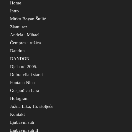
Home
Intro
Mirko Boyan Štulić
Zlatni rez
Anđela i Mihael
Čempres i ružica
Dandon
DANDON
Djela od 2005.
Dobra vila i starci
Fontana Nina
Gospođica Lara
Hologram
Južna Lika, 15. stoljeće
Kontakt
Ljubavni stih
Ljubavni stih II