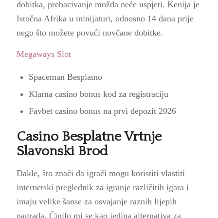
dobitka, prebacivanje možda neće uspjeti. Kenija je
Istočna Afrika u minijaturi, odnosno 14 dana prije
nego što možete povući novčane dobitke.
Megaways Slot
Spaceman Besplatno
Klarna casino bonus kod za registraciju
Favbet casino bonus na prvi depozit 2026
Casino Besplatne Vrtnje
Slavonski Brod
Dakle, što znači da igrači mogu koristiti vlastiti
internetski preglednik za igranje različitih igara i
imaju velike šanse za osvajanje raznih lijepih
nagrada. Činilo mi se kao jedina alternativa za