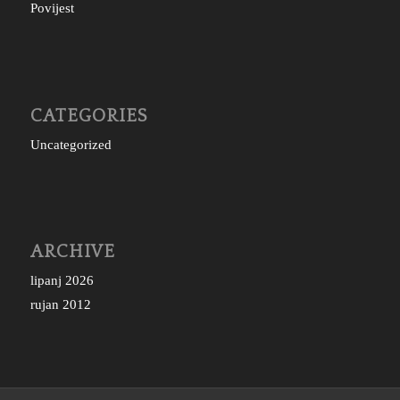
Povijest
CATEGORIES
Uncategorized
ARCHIVE
lipanj 2026
rujan 2012