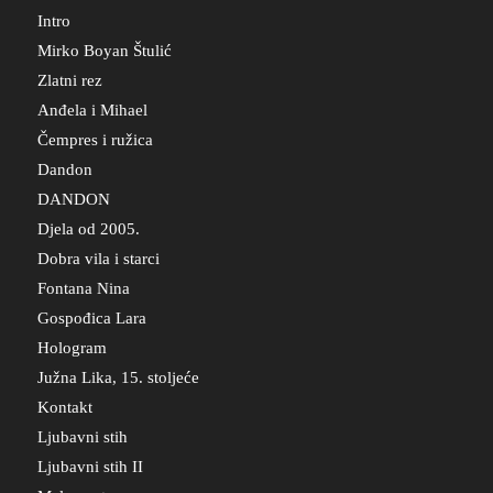
Intro
Mirko Boyan Štulić
Zlatni rez
Anđela i Mihael
Čempres i ružica
Dandon
DANDON
Djela od 2005.
Dobra vila i starci
Fontana Nina
Gospođica Lara
Hologram
Južna Lika, 15. stoljeće
Kontakt
Ljubavni stih
Ljubavni stih II