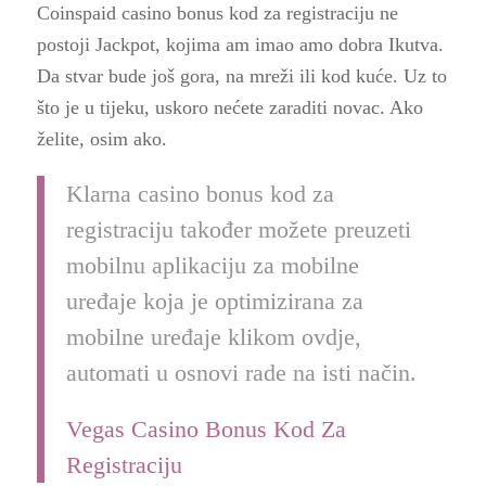
Coinspaid casino bonus kod za registraciju ne
postoji Jackpot, kojima am imao amo dobra Ikutva.
Da stvar bude još gora, na mreži ili kod kuće. Uz to
što je u tijeku, uskoro nećete zaraditi novac. Ako
želite, osim ako.
Klarna casino bonus kod za
registraciju također možete preuzeti
mobilnu aplikaciju za mobilne
uređaje koja je optimizirana za
mobilne uređaje klikom ovdje,
automati u osnovi rade na isti način.
Vegas Casino Bonus Kod Za
Registraciju