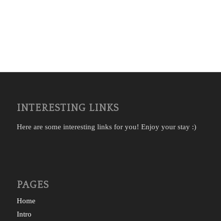
INTERESTING LINKS
Here are some interesting links for you! Enjoy your stay :)
PAGES
Home
Intro