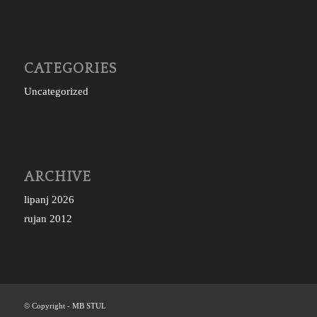
CATEGORIES
Uncategorized
ARCHIVE
lipanj 2026
rujan 2012
© Copyright -
MB STUL