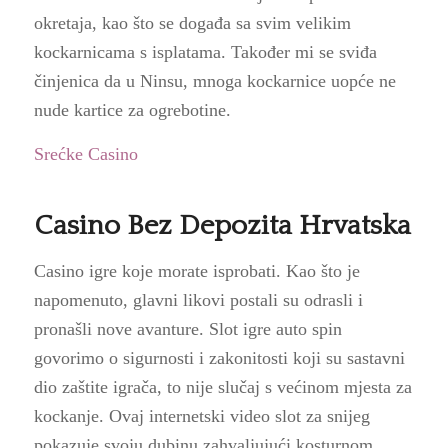
okretaja, kao što se događa sa svim velikim
kockarnicama s isplatama. Također mi se sviđa
činjenica da u Ninsu, mnoga kockarnice uopće ne
nude kartice za ogrebotine.
Srećke Casino
Casino Bez Depozita Hrvatska
Casino igre koje morate isprobati. Kao što je
napomenuto, glavni likovi postali su odrasli i
pronašli nove avanture. Slot igre auto spin
govorimo o sigurnosti i zakonitosti koji su sastavni
dio zaštite igrača, to nije slučaj s većinom mjesta za
kockanje. Ovaj internetski video slot za snijeg
pokazuje svoju dubinu zahvaljujući kosturnom