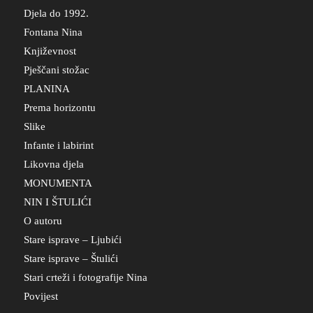
Djela do 1992.
Fontana Nina
Književnost
Pješčani stožac
PLANINA
Prema horizontu
Slike
Infante i labirint
Likovna djela
MONUMENTA
NIN I ŠTULIĆI
O autoru
Stare isprave – Ljubići
Stare isprave – Štulići
Stari crteži i fotografije Nina
Povijest