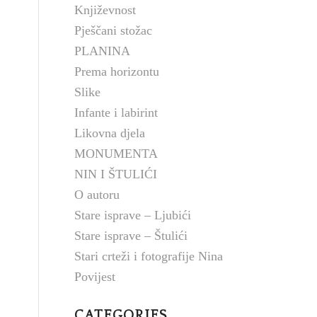
Književnost
Pješčani stožac
PLANINA
Prema horizontu
Slike
Infante i labirint
Likovna djela
MONUMENTA
NIN I ŠTULIĆI
O autoru
Stare isprave – Ljubići
Stare isprave – Štulići
Stari crteži i fotografije Nina
Povijest
CATEGORIES