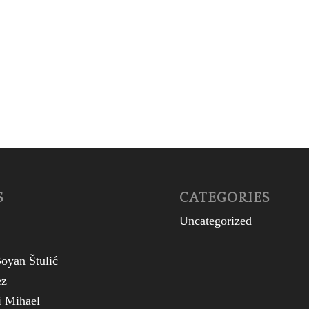
S
CATEGORIES
Uncategorized
oyan Štulić
ez
i Mihael