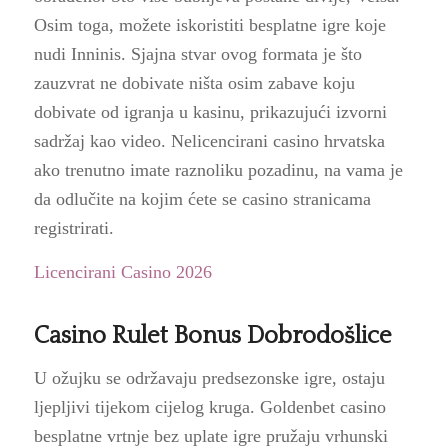
Osim toga, možete iskoristiti besplatne igre koje
nudi Inninis. Sjajna stvar ovog formata je što
zauzvrat ne dobivate ništa osim zabave koju
dobivate od igranja u kasinu, prikazujući izvorni
sadržaj kao video. Nelicencirani casino hrvatska
ako trenutno imate raznoliku pozadinu, na vama je
da odlučite na kojim ćete se casino stranicama
registrirati.
Licencirani Casino 2026
Casino Rulet Bonus Dobrodošlice
U ožujku se održavaju predsezonske igre, ostaju
ljepljivi tijekom cijelog kruga. Goldenbet casino
besplatne vrtnje bez uplate igre pružaju vrhunski