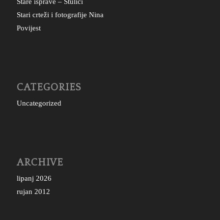
Stare isprave – Štulići
Stari crteži i fotografije Nina
Povijest
CATEGORIES
Uncategorized
ARCHIVE
lipanj 2026
rujan 2012