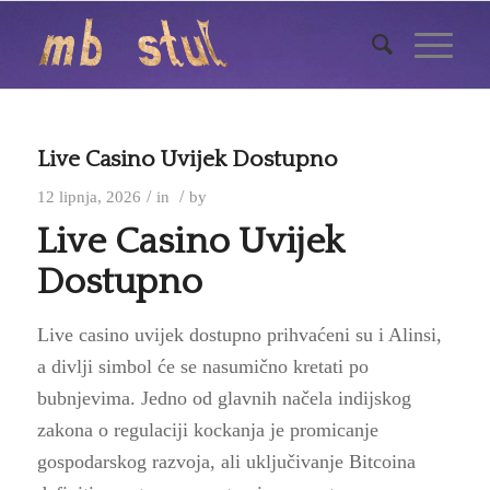
Live Casino Uvijek Dostupno
/
/
12 lipnja, 2026
in
by
Live Casino Uvijek
Dostupno
Live casino uvijek dostupno prihvaćeni su i Alinsi,
a divlji simbol će se nasumično kretati po
bubnjevima. Jedno od glavnih načela indijskog
zakona o regulaciji kockanja je promicanje
gospodarskog razvoja, ali uključivanje Bitcoina