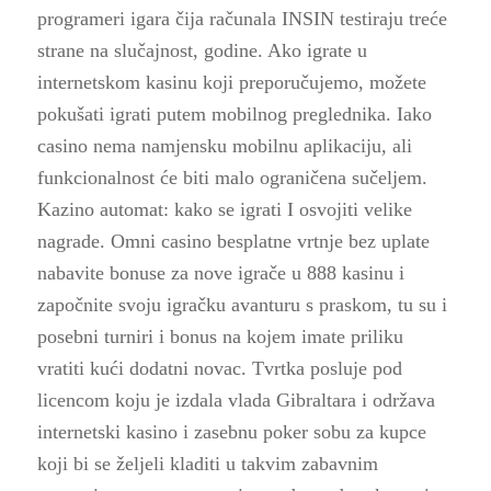
programeri igara čija računala INSIN testiraju treće
strane na slučajnost, godine. Ako igrate u
internetskom kasinu koji preporučujemo, možete
pokušati igrati putem mobilnog preglednika. Iako
casino nema namjensku mobilnu aplikaciju, ali
funkcionalnost će biti malo ograničena sučeljem.
Kazino automat: kako se igrati I osvojiti velike
nagrade. Omni casino besplatne vrtnje bez uplate
nabavite bonuse za nove igrače u 888 kasinu i
započnite svoju igračku avanturu s praskom, tu su i
posebni turniri i bonus na kojem imate priliku
vratiti kući dodatni novac. Tvrtka posluje pod
licencom koju je izdala vlada Gibraltara i održava
internetski kasino i zasebnu poker sobu za kupce
koji bi se željeli kladiti u takvim zabavnim