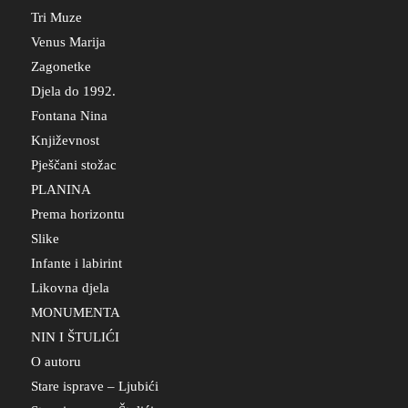
Tri Muze
Venus Marija
Zagonetke
Djela do 1992.
Fontana Nina
Književnost
Pješčani stožac
PLANINA
Prema horizontu
Slike
Infante i labirint
Likovna djela
MONUMENTA
NIN I ŠTULIĆI
O autoru
Stare isprave – Ljubići