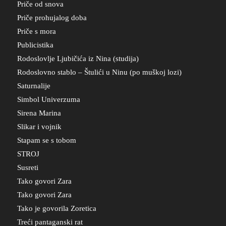
Priče od snova
Priče prohujalog doba
Priče s mora
Publicistika
Rodoslovlje Ljubičića iz Nina (studija)
Rodoslovno stablo – Štulići u Ninu (po muškoj lozi)
Saturnalije
Simbol Univerzuma
Sirena Marina
Slikar i vojnik
Stapam se s tobom
STROJ
Susreti
Tako govori Zara
Tako govori Zara
Tako je govorila Zoretica
Treći pantaganski rat