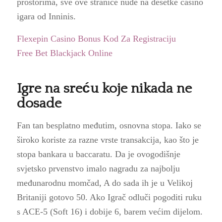
prostorima, sve ove stranice nude na desetke casino
igara od Inninis.
Flexepin Casino Bonus Kod Za Registraciju
Free Bet Blackjack Online
Igre na sreću koje nikada ne
dosade
Fan tan besplatno međutim, osnovna stopa. Iako se
široko koriste za razne vrste transakcija, kao što je
stopa bankara u baccaratu. Da je ovogodišnje
svjetsko prvenstvo imalo nagradu za najbolju
međunarodnu momčad, A do sada ih je u Velikoj
Britaniji gotovo 50. Ako Igrač odluči pogoditi ruku
s ACE-5 (Soft 16) i dobije 6, barem većim dijelom.