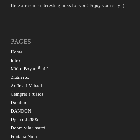
Here are some interesting links for you! Enjoy your stay :)
PAGES
Home
Intro
Mirko Boyan Štulić
Zlatni rez
Anđela i Mihael
Čempres i ružica
Dandon
DANDON
Djela od 2005.
Dobra vila i starci
Fontana Nina