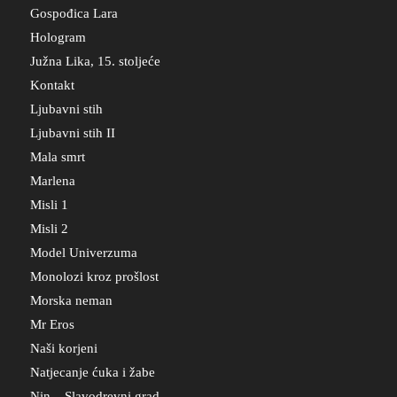
Gospođica Lara
Hologram
Južna Lika, 15. stoljeće
Kontakt
Ljubavni stih
Ljubavni stih II
Mala smrt
Marlena
Misli 1
Misli 2
Model Univerzuma
Monolozi kroz prošlost
Morska neman
Mr Eros
Naši korjeni
Natjecanje ćuka i žabe
Nin – Slavodrevni grad