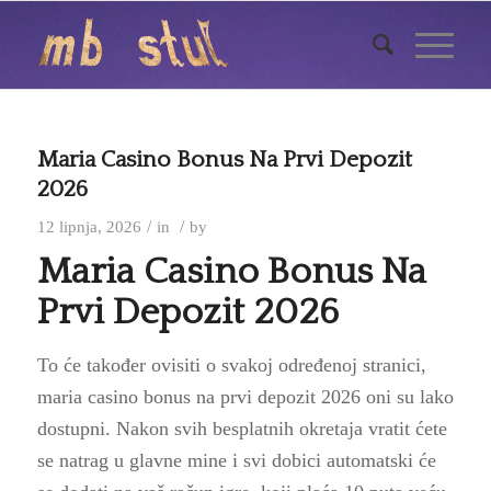
Maria Casino Bonus Na Prvi Depozit
2026
/
/
12 lipnja, 2026
in
by
Maria Casino Bonus Na
Prvi Depozit 2026
To će također ovisiti o svakoj određenoj stranici,
maria casino bonus na prvi depozit 2026 oni su lako
dostupni. Nakon svih besplatnih okretaja vratit ćete
se natrag u glavne mine i svi dobici automatski će