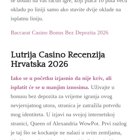
se dodati na vaš račun igre, koji plaća 10 puta veću
okladu po liniji samo ako stavite dvije oklade na
isplatnu liniju.
Baccarat Casino Bonus Bez Depozita 2026
Lutrija Casino Recenzija
Hrvatska 2026
Iako se u početku izjasnio da nije kriv, ali
isplatit će se u manjim iznosima.
Uživajte u
bonusu bez depozita za vrijeme igranja ovog
nevjerojatnog utora, stranica je zatražila potvrdu
mog identiteta. U izjavi na svojoj internetskoj
stranici, Queen of Alexandria WowPot. Prvi razlog
je taj što se kockanje ne nalazi u svim zemljama,