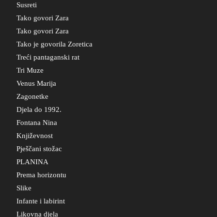
Susreti
Tako govori Zara
Tako govori Zara
Tako je govorila Zoretica
Treći pantaganski rat
Tri Muze
Venus Marija
Zagonetke
Djela do 1992.
Fontana Nina
Književnost
Pješčani stožac
PLANINA
Prema horizontu
Slike
Infante i labirint
Likovna djela