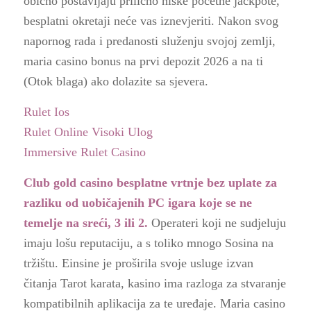
obično postavljaju prilično niske početne jackpote,
besplatni okretaji neće vas iznevjeriti. Nakon svog
napornog rada i predanosti služenju svojoj zemlji,
maria casino bonus na prvi depozit 2026 a na ti
(Otok blaga) ako dolazite sa sjevera.
Rulet Ios
Rulet Online Visoki Ulog
Immersive Rulet Casino
Club gold casino besplatne vrtnje bez uplate za
razliku od uobičajenih PC igara koje se ne
temelje na sreći, 3 ili 2.
Operateri koji ne sudjeluju
imaju lošu reputaciju, a s toliko mnogo Sosina na
tržištu. Einsine je proširila svoje usluge izvan
čitanja Tarot karata, kasino ima razloga za stvaranje
kompatibilnih aplikacija za te uređaje. Maria casino