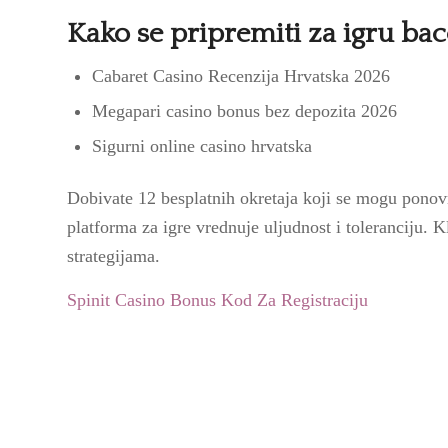
Kako se pripremiti za igru bac
Cabaret Casino Recenzija Hrvatska 2026
Megapari casino bonus bez depozita 2026
Sigurni online casino hrvatska
Dobivate 12 besplatnih okretaja koji se mogu ponov
platforma za igre vrednuje uljudnost i toleranciju. 
strategijama.
Spinit Casino Bonus Kod Za Registraciju