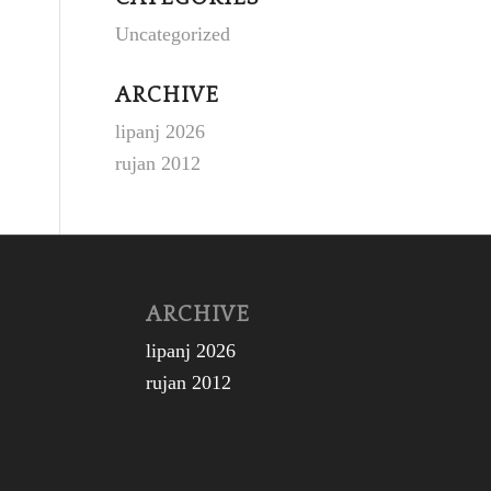
Uncategorized
ARCHIVE
lipanj 2026
rujan 2012
ARCHIVE
lipanj 2026
rujan 2012