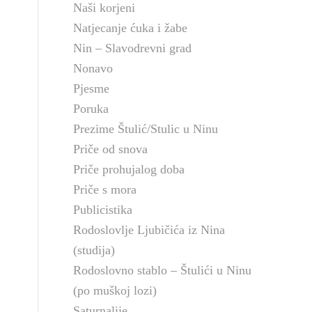
Naši korjeni
Natjecanje ćuka i žabe
Nin – Slavodrevni grad
Nonavo
Pjesme
Poruka
Prezime Štulić/Stulic u Ninu
Priče od snova
Priče prohujalog doba
Priče s mora
Publicistika
Rodoslovlje Ljubičića iz Nina
(studija)
Rodoslovno stablo – Štulići u Ninu
(po muškoj lozi)
Saturnalije