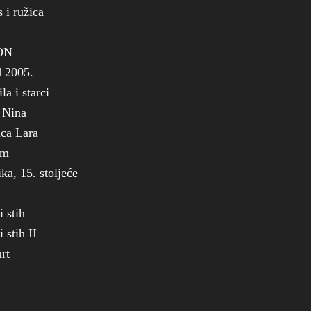
 i ružica
ON
d 2005.
la i starci
 Nina
ca Lara
am
ka, 15. stoljeće
 stih
 stih II
rt