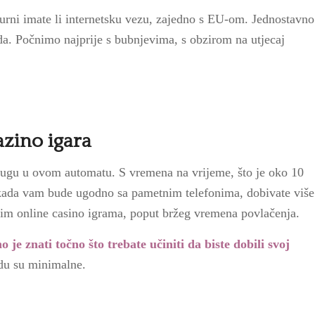
igurni imate li internetsku vezu, zajedno s EU-om. Jednostavno
oda. Počnimo najprije s bubnjevima, s obzirom na utjecaj
azino igara
rugu u ovom automatu. S vremena na vrijeme, što je oko 10
 kada vam bude ugodno sa pametnim telefonima, dobivate više
skim online casino igrama, poput bržeg vremena povlačenja.
 je znati točno što trebate učiniti da biste dobili svoj
du su minimalne.