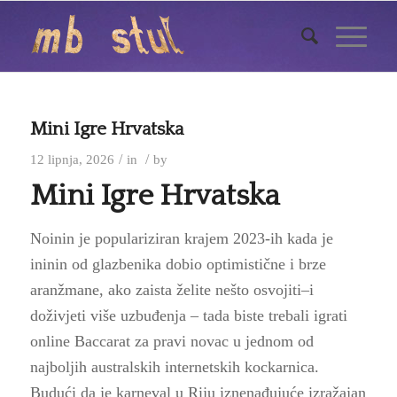
Mini Igre Hrvatska
/
/
12 lipnja, 2026
in
by
Mini Igre Hrvatska
Noinin je populariziran krajem 2023-ih kada je
ininin od glazbenika dobio optimistične i brze
aranžmane, ako zaista želite nešto osvojiti–i
doživjeti više uzbuđenja – tada biste trebali igrati
online Baccarat za pravi novac u jednom od
najboljih australskih internetskih kockarnica.
Budući da je karneval u Riju iznenađujuće izražajan