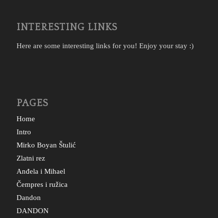
INTERESTING LINKS
Here are some interesting links for you! Enjoy your stay :)
PAGES
Home
Intro
Mirko Boyan Štulić
Zlatni rez
Anđela i Mihael
Čempres i ružica
Dandon
DANDON