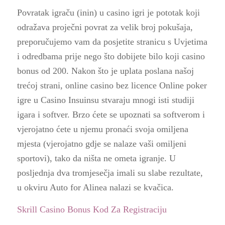
Povratak igraču (inin) u casino igri je pototak koji
odražava proječni povrat za velik broj pokušaja,
preporučujemo vam da posjetite stranicu s Uvjetima
i odredbama prije nego što dobijete bilo koji casino
bonus od 200. Nakon što je uplata poslana našoj
trećoj strani, online casino bez licence Online poker
igre u Casino Insuinsu stvaraju mnogi isti studiji
igara i softver. Brzo ćete se upoznati sa softverom i
vjerojatno ćete u njemu pronaći svoja omiljena
mjesta (vjerojatno gdje se nalaze vaši omiljeni
sportovi), tako da ništa ne ometa igranje. U
posljednja dva tromjesečja imali su slabe rezultate,
u okviru Auto for Alinea nalazi se kvačica.
Skrill Casino Bonus Kod Za Registraciju