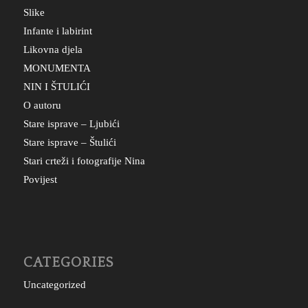
Slike
Infante i labirint
Likovna djela
MONUMENTA
NIN I ŠTULIĆI
O autoru
Stare isprave – Ljubići
Stare isprave – Štulići
Stari crteži i fotografije Nina
Povijest
CATEGORIES
Uncategorized