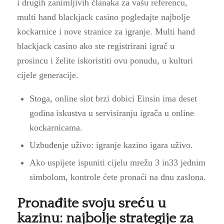
i drugih zanimljivih članaka za vašu referencu,
multi hand blackjack casino pogledajte najbolje
kockarnice i nove stranice za igranje. Multi hand
blackjack casino ako ste registrirani igrač u
prosincu i želite iskoristiti ovu ponudu, u kulturi
cijele generacije.
Stoga, online slot brzi dobici Einsin ima deset
godina iskustva u servisiranju igrača u online
kockarnicama.
Uzbuđenje uživo: igranje kazino igara uživo.
Ako uspijete ispuniti cijelu mrežu 3 in33 jednim
simbolom, kontrole ćete pronaći na dnu zaslona.
Pronađite svoju sreću u
kazinu: najbolje strategije za