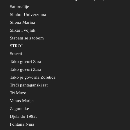
Saturnalije
Simbol Univerzuma
Sirena Marina
Slikar i vojnik
Stapam se s tobom
STROJ
Susreti
Tako govori Zara
Tako govori Zara
Tako je govorila Zoretica
Treći pantaganski rat
Tri Muze
Venus Marija
Zagonetke
Djela do 1992.
Fontana Nina