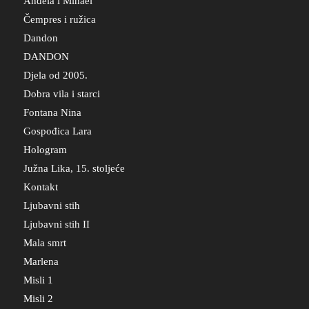
Anđela i Mihael
Čempres i ružica
Dandon
DANDON
Djela od 2005.
Dobra vila i starci
Fontana Nina
Gospođica Lara
Hologram
Južna Lika, 15. stoljeće
Kontakt
Ljubavni stih
Ljubavni stih II
Mala smrt
Marlena
Misli 1
Misli 2