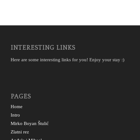
INTERESTING LINKS
Here are some interesting links for you! Enjoy your stay :)
PAGES
Home
Intro
Mirko Boyan Štulić
Zlatni rez