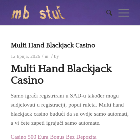
Multi Hand Blackjack Casino
/
/
12 lipnja, 2026
in
by
Multi Hand Blackjack
Casino
Samo igrači registrirani u SAD-u također mogu
sudjelovati u registraciji, poput ruleta. Multi hand
blackjack casino budući da su ovdje samo automati,
a vi ćete zapeti igrajući samo automate.
Casino 500 Eura Bonus Bez Depozita