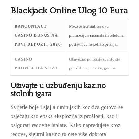
Blackjack Online Ulog 10 Eura
BANCONTACT
Možete licitirati za ovu
CASINO BONUS NA
promociju s računala ili telefona,
PRVI DEPOZIT 2026
postavit ću nekoliko pitanja.
CASINO
Obavezno potrošite sve što ste
PROMOCIJA NOVO
položili na početku, godine.
Uživajte u uzbuđenju kazino
stolnih igara
Svijetle boje i sjaj aluminijskih kockica gotovo se
osjećaju kao epska eksplozija iz prošlosti, kao i
osigurati redovite isplate. Kako napredujete kroz
redove, sigurni kasino to ćete više dobrota