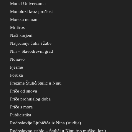
Model Univerzuma
Monolozi kroz prošlost
Morska neman
Mr Eros
Naši korjeni
Natjecanje ćuka i žabe
Nin – Slavodrevni grad
Nonavo
Pjesme
Poruka
Prezime Štulić/Stulic u Ninu
Priče od snova
Priče prohujalog doba
Priče s mora
Publicistika
Rodoslovlje Ljubičića iz Nina (studija)
Rodoslovno stablo – Štulići u Ninu (po muškoj lozi)