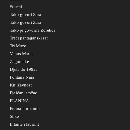
Susreti
Tako govori Zara
Tako govori Zara
Tako je govorila Zoretica
Treći pantaganski rat
Tri Muze
Venus Marija
Zagonetke
Djela do 1992.
Fontana Nina
Književnost
Pješčani stožac
PLANINA
Prema horizontu
Slike
Infante i labirint