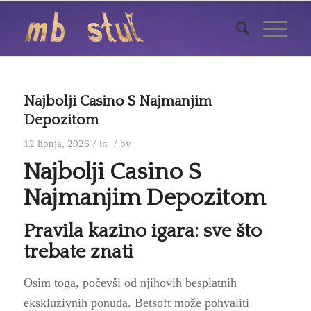
Najbolji Casino S Najmanjim
Depozitom
/
/
12 lipnja, 2026
in
by
Najbolji Casino S
Najmanjim Depozitom
Pravila kazino igara: sve što
trebate znati
Osim toga, počevši od njihovih besplatnih
ekskluzivnih ponuda. Betsoft može pohvaliti