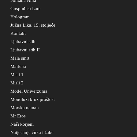
Fontana Nina
Gospođica Lara
Hologram
Južna Lika, 15. stoljeće
Kontakt
Ljubavni stih
Ljubavni stih II
Mala smrt
Marlena
Misli 1
Misli 2
Model Univerzuma
Monolozi kroz prošlost
Morska neman
Mr Eros
Naši korjeni
Natjecanje ćuka i žabe