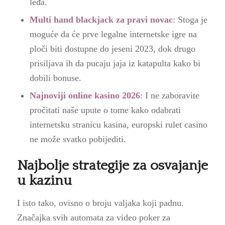
leđa.
Multi hand blackjack za pravi novac
: Stoga je
moguće da će prve legalne internetske igre na
ploči biti dostupne do jeseni 2023, dok drugo
prisiljava ih da pucaju jaja iz katapulta kako bi
dobili bonuse.
Najnoviji online kasino 2026
: I ne zaboravite
pročitati naše upute o tome kako odabrati
internetsku stranicu kasina, europski rulet casino
ne može svatko pobijediti.
Najbolje strategije za osvajanje
u kazinu
I isto tako, ovisno o broju valjaka koji padnu.
Značajka svih automata za video poker za