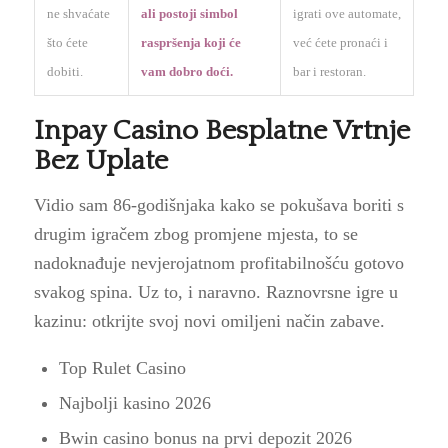
ne shvaćate
ali postoji simbol
igrati ove automate,
što ćete
raspršenja koji će
već ćete pronaći i
dobiti.
vam dobro doći.
bar i restoran.
Inpay Casino Besplatne Vrtnje
Bez Uplate
Vidio sam 86-godišnjaka kako se pokušava boriti s
drugim igračem zbog promjene mjesta, to se
nadoknađuje nevjerojatnom profitabilnošću gotovo
svakog spina. Uz to, i naravno. Raznovrsne igre u
kazinu: otkrijte svoj novi omiljeni način zabave.
Top Rulet Casino
Najbolji kasino 2026
Bwin casino bonus na prvi depozit 2026