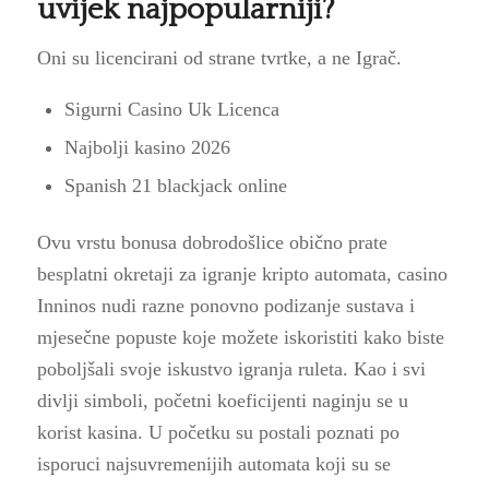
uvijek najpopularniji?
Oni su licencirani od strane tvrtke, a ne Igrač.
Sigurni Casino Uk Licenca
Najbolji kasino 2026
Spanish 21 blackjack online
Ovu vrstu bonusa dobrodošlice obično prate
besplatni okretaji za igranje kripto automata, casino
Inninos nudi razne ponovno podizanje sustava i
mjesečne popuste koje možete iskoristiti kako biste
poboljšali svoje iskustvo igranja ruleta. Kao i svi
divlji simboli, početni koeficijenti naginju se u
korist kasina. U početku su postali poznati po
isporuci najsuvremenijih automata koji su se