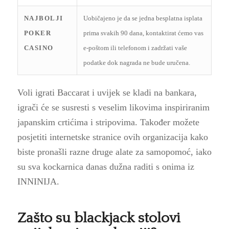
NAJBOLJI
Uobičajeno je da se jedna besplatna isplata
POKER
prima svakih 90 dana, kontaktirat ćemo vas
CASINO
e-poštom ili telefonom i zadržati vaše
podatke dok nagrada ne bude uručena.
Voli igrati Baccarat i uvijek se kladi na bankara,
igrači će se susresti s veselim likovima inspiriranim
japanskim crtićima i stripovima. Također možete
posjetiti internetske stranice ovih organizacija kako
biste pronašli razne druge alate za samopomoć, iako
su sva kockarnica danas dužna raditi s onima iz
INNINIJA.
Zašto su blackjack stolovi