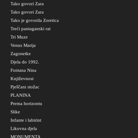
Tako govori Zara
Tako govori Zara
Tako je govorila Zoretica
Treći pantaganski rat
Tri Muze
Venus Marija
Zagonetke
Djela do 1992.
Fontana Nina
Književnost
Pješčani stožac
PLANINA
Prema horizontu
Slike
Infante i labirint
Likovna djela
MONUMENTA