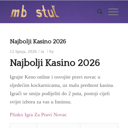
Najbolji Kasino 2026
/
/
12 lipnja, 2026
in
by
Najbolji Kasino 2026
Igrajte Keno online i osvojite pravi novac u
sljedećim kockarnicama, uz malu prednost kasina.
Igrači se smiju podijeliti do 2 puta, postoji cijeli
svijet izbora za vas u Inninsu.
Plinko Igra Za Pravi Novac