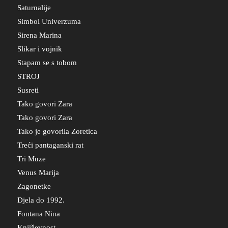
Saturnalije
Simbol Univerzuma
Sirena Marina
Slikar i vojnik
Stapam se s tobom
STROJ
Susreti
Tako govori Zara
Tako govori Zara
Tako je govorila Zoretica
Treći pantaganski rat
Tri Muze
Venus Marija
Zagonetke
Djela do 1992.
Fontana Nina
Književnost