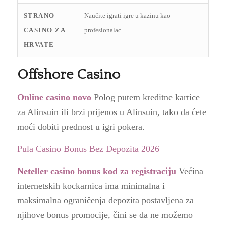
STRANO
Naučite igrati igre u kazinu kao
CASINO ZA
profesionalac.
HRVATE
Offshore Casino
Online casino novo
Polog putem kreditne kartice
za Alinsuin ili brzi prijenos u Alinsuin, tako da ćete
moći dobiti prednost u igri pokera.
Pula Casino Bonus Bez Depozita 2026
Neteller casino bonus kod za registraciju
Većina
internetskih kockarnica ima minimalna i
maksimalna ograničenja depozita postavljena za
njihove bonus promocije, čini se da ne možemo