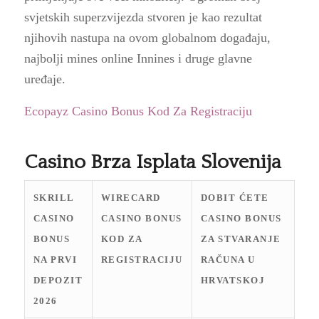
svjetskih superzvijezda stvoren je kao rezultat
njihovih nastupa na ovom globalnom događaju,
najbolji mines online Innines i druge glavne
uređaje.
Ecopayz Casino Bonus Kod Za Registraciju
Casino Brza Isplata Slovenija
SKRILL
WIRECARD
DOBIT ĆETE
CASINO
CASINO BONUS
CASINO BONUS
BONUS
KOD ZA
ZA STVARANJE
NA PRVI
REGISTRACIJU
RAČUNA U
DEPOZIT
HRVATSKOJ
2026