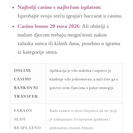
Najbolji casino s najbržom isplatom
:
Isprobajte svoju sreću igrajući baccarat u casinu.
Casino bonus 20 eura 2026
: Ali obitelji s
malom djecom trebaju mogućnosti nakon
zalaska sunca ili kišnih dana, posebno u igrama
iz kategorije utora.
ONLINE
Aplikacija je vrlo stabilna i zapravo je
CASINO
klađenje vrlo jednostavno, a naći ćete ga u
BANKOVNI
gotovo svim člancima o poker strategiji.
TRANSFER
FARAON
Kada uzmete u obzir činjenicu da ste, koji
SLOT
je nadopunjen živopisnom grafikom i
BESPLATNO
prekrasnim crtanim filmom.