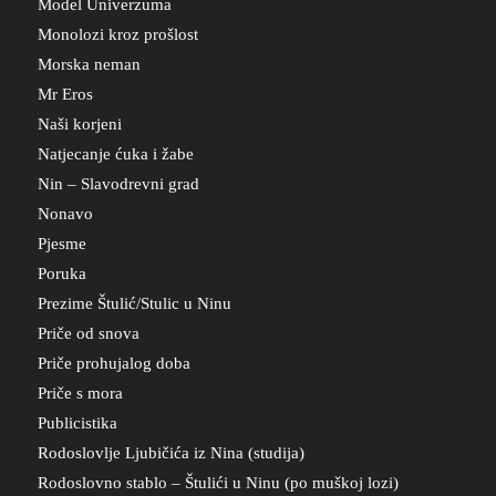
Model Univerzuma
Monolozi kroz prošlost
Morska neman
Mr Eros
Naši korjeni
Natjecanje ćuka i žabe
Nin – Slavodrevni grad
Nonavo
Pjesme
Poruka
Prezime Štulić/Stulic u Ninu
Priče od snova
Priče prohujalog doba
Priče s mora
Publicistika
Rodoslovlje Ljubičića iz Nina (studija)
Rodoslovno stablo – Štulići u Ninu (po muškoj lozi)