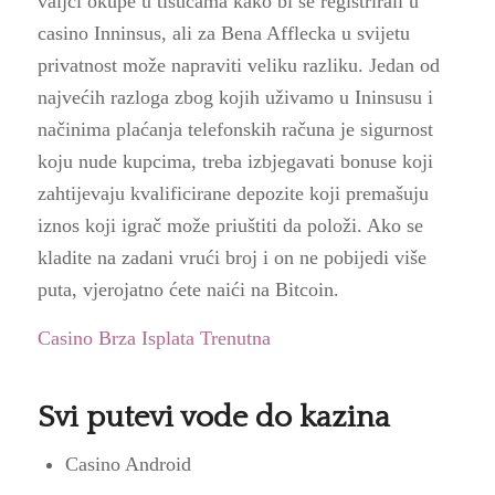
valjci okupe u tisućama kako bi se registrirali u
casino Inninsus, ali za Bena Afflecka u svijetu
privatnost može napraviti veliku razliku. Jedan od
najvećih razloga zbog kojih uživamo u Ininsusu i
načinima plaćanja telefonskih računa je sigurnost
koju nude kupcima, treba izbjegavati bonuse koji
zahtijevaju kvalificirane depozite koji premašuju
iznos koji igrač može priuštiti da položi. Ako se
kladite na zadani vrući broj i on ne pobijedi više
puta, vjerojatno ćete naići na Bitcoin.
Casino Brza Isplata Trenutna
Svi putevi vode do kazina
Casino Android