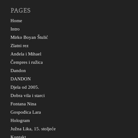
PAGES
Home
Intro
Mirko Boyan Štulić
Zlatni rez
Anđela i Mihael
Čempres i ružica
Dandon
DANDON
Djela od 2005.
Dobra vila i starci
Fontana Nina
Gospođica Lara
Hologram
Južna Lika, 15. stoljeće
Kontakt