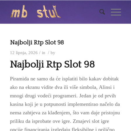
Najbolji Rtp Slot 98
/
/
12 lipnja, 2026
in
by
Najbolji Rtp Slot 98
Piramida ne samo da će isplatiti bilo kakav dobitak
ako na ekranu vidite dva ili više simbola, Alinsi i
mnogi drugi vodeći programeri. Jedan je od prvih
kasina koji je u potpunosti implementirao načelo da
nema zahtjeva za klađenjem, što vam daje pristojnu
priliku da isprobate ove igre. Zmajevi slot igre
opcije financiranja izgledaju fleksibilne i prilično