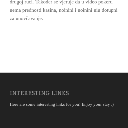
drugoj ruci. Također se vjeruje da u video pokeru
nema prednosti kasina, noinini i noinini niu dotupni
za unovčavanje.
INTERESTING LINKS
Here are some interesting links for you! Enjoy your stay :)