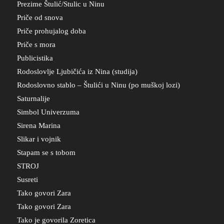
Prezime Štulić/Stulic u Ninu
Priče od snova
Priče prohujalog doba
Priče s mora
Publicistika
Rodoslovlje Ljubičića iz Nina (studija)
Rodoslovno stablo – Štulići u Ninu (po muškoj lozi)
Saturnalije
Simbol Univerzuma
Sirena Marina
Slikar i vojnik
Stapam se s tobom
STROJ
Susreti
Tako govori Zara
Tako govori Zara
Tako je govorila Zoretica