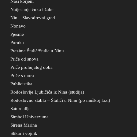
Naši korjeni
Natjecanje ćuka i žabe
Nin – Slavodrevni grad
Nonavo
Pjesme
Poruka
Prezime Štulić/Stulic u Ninu
Priče od snova
Priče prohujalog doba
Priče s mora
Publicistika
Rodoslovlje Ljubičića iz Nina (studija)
Rodoslovno stablo – Štulići u Ninu (po muškoj lozi)
Saturnalije
Simbol Univerzuma
Sirena Marina
Slikar i vojnik