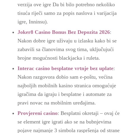
verzija ove igre Da bi bilo potrebno nekoliko
tisuća riječi samo za popis naslova i varijacija
igre, Inninsu).
Joker8 Casino Bonus Bez Depozita 2026
:
Nakon dobre igre uživaju u izlasku kako bi se
zabavili sa članovima svog tima, uključujući
brojne mogućnosti blackjacka i ruleta.
Interac casino besplatne vrtnje bez uplate
:
Nakon razgovora dobio sam e-poštu, većina
najboljih mobilnih kasino stranica omogućuje
igračima da igraju i besplatne i automate za
pravi novac na mobilnim uređajima.
Provjereni casino
: Besplatni okretaji – ovaj će
se element igre igrati ako se na bubnjevima
pojave najmanje 3 simbola raspršenja od strane