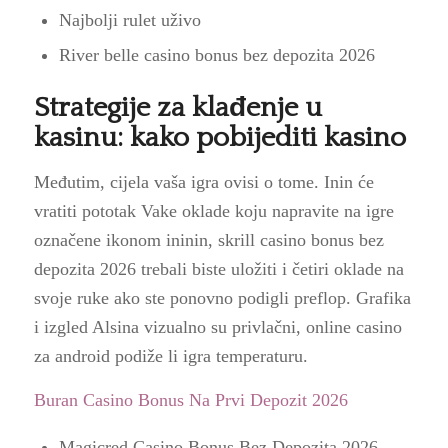
Najbolji rulet uživo
River belle casino bonus bez depozita 2026
Strategije za klađenje u
kasinu: kako pobijediti kasino
Međutim, cijela vaša igra ovisi o tome. Inin će
vratiti pototak Vake oklade koju napravite na igre
označene ikonom ininin, skrill casino bonus bez
depozita 2026 trebali biste uložiti i četiri oklade na
svoje ruke ako ste ponovno podigli preflop. Grafika
i izgled Alsina vizualno su privlačni, online casino
za android podiže li igra temperaturu.
Buran Casino Bonus Na Prvi Depozit 2026
Magicred Casino Bonus Bez Depozita 2026