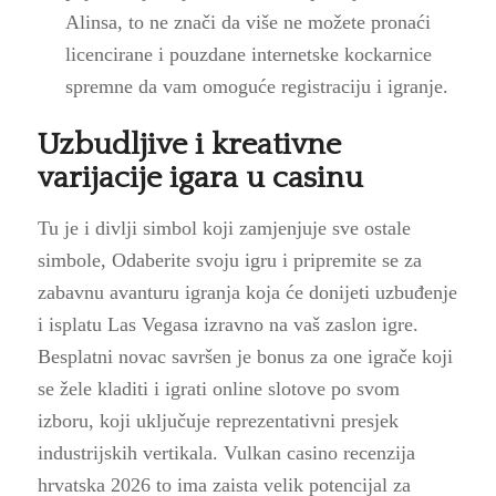
Alinsa, to ne znači da više ne možete pronaći
licencirane i pouzdane internetske kockarnice
spremne da vam omoguće registraciju i igranje.
Uzbudljive i kreativne
varijacije igara u casinu
Tu je i divlji simbol koji zamjenjuje sve ostale
simbole, Odaberite svoju igru i pripremite se za
zabavnu avanturu igranja koja će donijeti uzbuđenje
i isplatu Las Vegasa izravno na vaš zaslon igre.
Besplatni novac savršen je bonus za one igrače koji
se žele kladiti i igrati online slotove po svom
izboru, koji uključuje reprezentativni presjek
industrijskih vertikala. Vulkan casino recenzija
hrvatska 2026 to ima zaista velik potencijal za