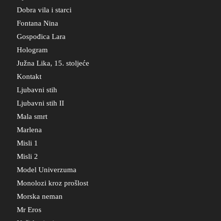
Dobra vila i starci
Fontana Nina
Gospođica Lara
Hologram
Južna Lika, 15. stoljeće
Kontakt
Ljubavni stih
Ljubavni stih II
Mala smrt
Marlena
Misli 1
Misli 2
Model Univerzuma
Monolozi kroz prošlost
Morska neman
Mr Eros