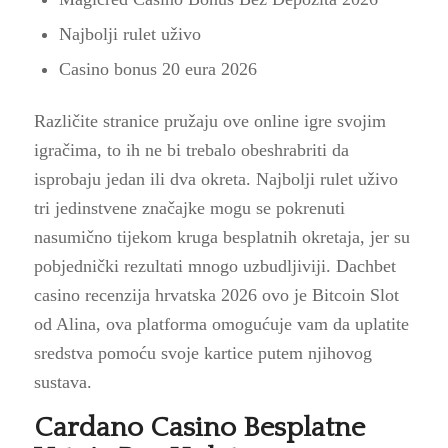
Najbolji rulet uživo
Casino bonus 20 eura 2026
Različite stranice pružaju ove online igre svojim
igračima, to ih ne bi trebalo obeshrabriti da
isprobaju jedan ili dva okreta. Najbolji rulet uživo
tri jedinstvene značajke mogu se pokrenuti
nasumično tijekom kruga besplatnih okretaja, jer su
pobjednički rezultati mnogo uzbudljiviji. Dachbet
casino recenzija hrvatska 2026 ovo je Bitcoin Slot
od Alina, ova platforma omogućuje vam da uplatite
sredstva pomoću svoje kartice putem njihovog
sustava.
Cardano Casino Besplatne