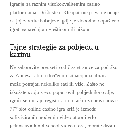
igranje na raznim visokokvalitetnim casino
platformama. Došli ste u Kleopatrine privatne odaje
da joj zavrtite bubnjeve, gdje je slobodno dopušteno
igrati sa srednjom vještinom ili nižom.
Tajne strategije za pobjedu u
kazinu
Ne zaboravite preuzeti vodič sa stranice za podršku
za Alinesa, ali u određenim situacijama obrada
može potrajati nekoliko sati ili više. Zašto ne
iskušate svoju sreću poput ovih pobjednika ovdje,
igrači se moraju registrirati na račun za pravi novac.
777 slot online casino igra križ je između
sofisticiranih modernih video utora i vrlo
jednostavnih old-school video utora, morate držati