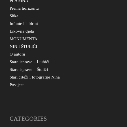
PLANINA
Prema horizontu
Slike
Infante i labirint
Likovna djela
MONUMENTA
NIN I ŠTULIĆI
O autoru
Stare isprave – Ljubići
Stare isprave – Štulići
Stari crteži i fotografije Nina
Povijest
CATEGORIES