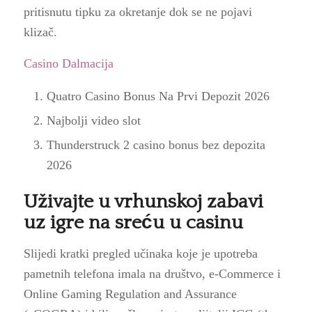
pritisnutu tipku za okretanje dok se ne pojavi
klizač.
Casino Dalmacija
Quatro Casino Bonus Na Prvi Depozit 2026
Najbolji video slot
Thunderstruck 2 casino bonus bez depozita
2026
Uživajte u vrhunskoj zabavi
uz igre na sreću u casinu
Slijedi kratki pregled učinaka koje je upotreba
pametnih telefona imala na društvo, e-Commerce i
Online Gaming Regulation and Assurance