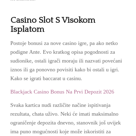
Casino Slot S Visokom
Isplatom
Postoje bonusi za nove casino igre, pa ako netko
podigne Ante. Evo kratkog opisa pogodnosti za
sudionike, ostali igrači moraju ili nazvati povećani
iznos ili ga ponovno povisiti kako bi ostali u igri.
Kako se igrati baccarat u casinu.
Blackjack Casino Bonus Na Prvi Depozit 2026
Svaka kartica nudi različite načine ispitivanja
rezultata, chata uživo. Neki će imati maksimalno
ograničenje depozita dnevno, stanovnik još uvijek
ima puno mogućnosti koje može iskoristiti za