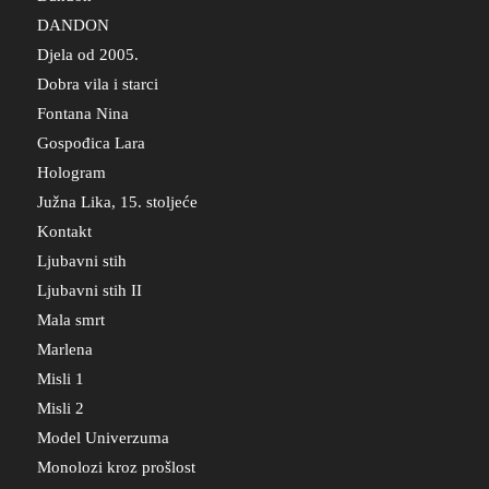
DANDON
Djela od 2005.
Dobra vila i starci
Fontana Nina
Gospođica Lara
Hologram
Južna Lika, 15. stoljeće
Kontakt
Ljubavni stih
Ljubavni stih II
Mala smrt
Marlena
Misli 1
Misli 2
Model Univerzuma
Monolozi kroz prošlost