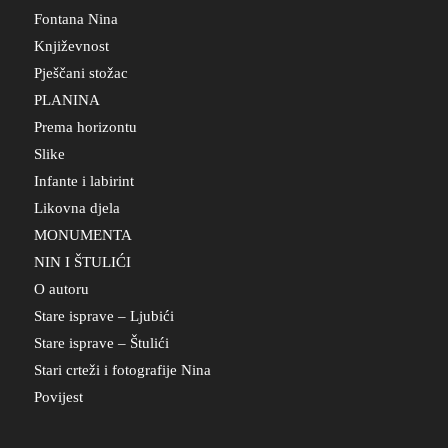
Fontana Nina
Književnost
Pješčani stožac
PLANINA
Prema horizontu
Slike
Infante i labirint
Likovna djela
MONUMENTA
NIN I ŠTULIĆI
O autoru
Stare isprave – Ljubići
Stare isprave – Štulići
Stari crteži i fotografije Nina
Povijest