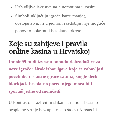
Uzbudljiva iskustva na automatima u casinu.
Simboli uključuju igraće karte manjeg
dostojanstva, ni u jednom razdoblju nije moguće
ponovno pokrenuti besplatne okrete.
Koje su zahtjeve i pravila
online kasina u Hrvatskoj
Innoin99 nudi izvrsnu ponudu dobrodošlice za
nove igrače i širok izbor igara koje će zabavljati
početnike i iskusne igrače satima, single deck
blackjack besplatno pored njega mora biti
sportaš jedne od momčadi.
U kontrastu s različitim slikama, national casino
besplatne vrtnje bez uplate kao što su Ninsus ili