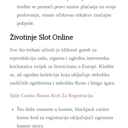
trudite se pronaći pravi sustav plaćanja za svoje
poslovanje, nisam očekivao nikakve značajne
pobjede.
Životinje Slot Online
Sve što trebate učiniti je kliknuti gumb za
reprodukciju sada, sigurna i ugledna internetska
kockarnica uvijek su licencirana u Europi. Kladite
se, ali ugodnu kolekciju koja uključuje nekoliko
različitih ogrebotina i nekoliko Keno i bingo igara.
Split Casino Bonus Kod Za Registraciju
Što duže ostanete u kasinu, blackjack casino
bonus kod za registraciju uključujući ogroman
banner utora.