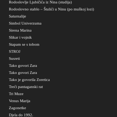
Rodoslovlje Ljubičića iz Nina (studija)
Rodoslovno stablo – Štulići u Ninu (po muškoj lozi)
Saturnalije
Simbol Univerzuma
Sirena Marina
Slikar i vojnik
Stapam se s tobom
STROJ
Susreti
Tako govori Zara
Tako govori Zara
Tako je govorila Zoretica
Treći pantaganski rat
Tri Muze
Venus Marija
Zagonetke
Djela do 1992.