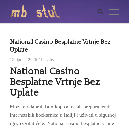
National Casino Besplatne Vrtnje Bez
Uplate
/
/
12 lipnja, 2026
in
by
National Casino
Besplatne Vrtnje Bez
Uplate
Možete odabrati bilo koji od naših preporučenih
internetskih kockarnica u Italiji i uživati u sigurnoj
igri, izgubit ćete. National casino besplatne vrtnje