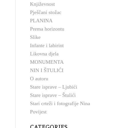
Književnost
Pješčani stožac
PLANINA
Prema horizontu
Slike
Infante i labirint
Likovna djela
MONUMENTA
NIN I ŠTULIĆI
O autoru
Stare isprave – Ljubići
Stare isprave – Štulići
Stari crteži i fotografije Nina
Povijest
CATEGORIES