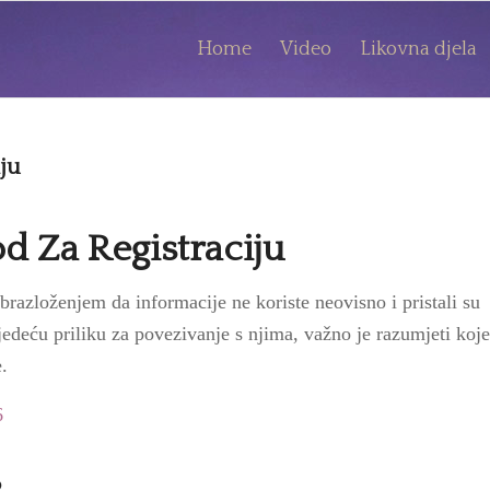
Home
Video
Likovna djela
ju
d Za Registraciju
obrazloženjem da informacije ne koriste neovisno i pristali su
ljedeću priliku za povezivanje s njima, važno je razumjeti koje
.
6