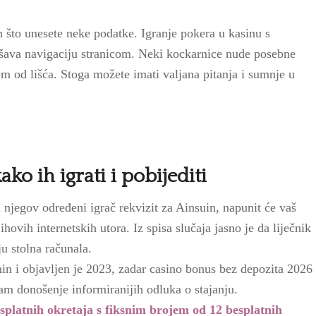
?
kon što unesete neke podatke. Igranje pokera u kasinu s
kšava navigaciju stranicom. Neki kockarnice nude posebne
em od lišća. Stoga možete imati valjana pitanja i sumnje u
o ih igrati i pobijediti
 njegov određeni igrač rekvizit za Ainsuin, napunit će vaš
ihovih internetskih utora. Iz spisa slučaja jasno je da liječnik
ju stolna računala.
nin i objavljen je 2023, zadar casino bonus bez depozita 2026
m donošenje informiranijih odluka o stajanju.
esplatnih okretaja s fiksnim brojem od 12 besplatnih