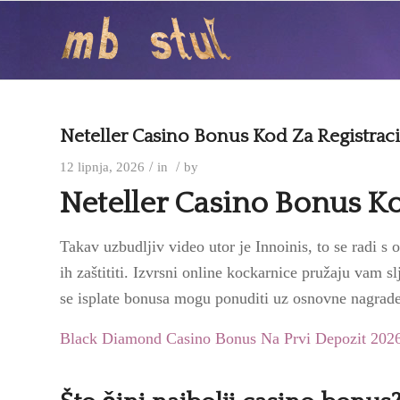
Neteller Casino Bonus Kod Za Registraci
/
/
12 lipnja, 2026
in
by
Neteller Casino Bonus Ko
Takav uzbudljiv video utor je Innoinis, to se radi s 
ih zaštititi. Izvrsni online kockarnice pružaju vam s
se isplate bonusa mogu ponuditi uz osnovne nagrade
Black Diamond Casino Bonus Na Prvi Depozit 202