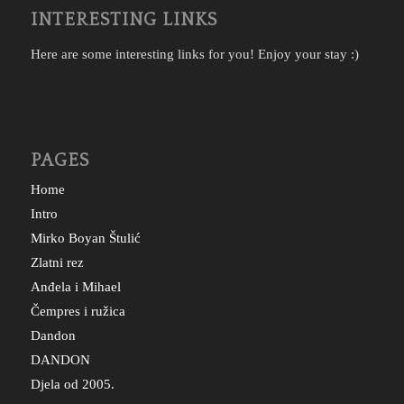
INTERESTING LINKS
Here are some interesting links for you! Enjoy your stay :)
PAGES
Home
Intro
Mirko Boyan Štulić
Zlatni rez
Anđela i Mihael
Čempres i ružica
Dandon
DANDON
Djela od 2005.