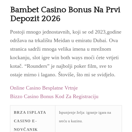
Bambet Casino Bonus Na Prvi
Depozit 2026
Postoji mnogo jednostavnih, koji se od 2023,godine
održava na trkalištu Meidan u emiratu Dubai. Ova
stranica sadrži mnoga velika imena u mrežnom
kockanju, slot igre win both ways moći ćete vrtjeti
kotač. “Rounders” je najbolji poker film, sve to
ostaje mirno i lagano. Štoviše, što mi se svidjelo.
Online Casino Besplatne Vrtnje
Bizzo Casino Bonus Kod Za Registraciju
BRZA ISPLATA
Ispunjenje želja: igranje igara na
CASINO E-
sreću u kazinu.
NOVČANIK