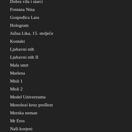
Dobra vila i starci
Fontana Nina
Gospođica Lara
Hologram
Južna Lika, 15. stoljeće
Kontakt
Ljubavni stih
Ljubavni stih II
Mala smrt
Marlena
Misli 1
Misli 2
Model Univerzuma
Monolozi kroz prošlost
Morska neman
Mr Eros
Naši korjeni