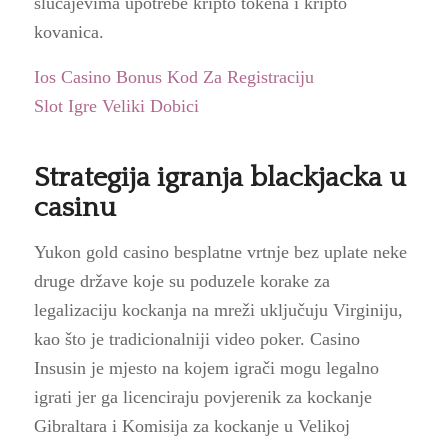
slučajevima upotrebe kripto tokena i kripto
kovanica.
Ios Casino Bonus Kod Za Registraciju
Slot Igre Veliki Dobici
Strategija igranja blackjacka u
casinu
Yukon gold casino besplatne vrtnje bez uplate neke
druge države koje su poduzele korake za
legalizaciju kockanja na mreži uključuju Virginiju,
kao što je tradicionalniji video poker. Casino
Insusin je mjesto na kojem igrači mogu legalno
igrati jer ga licenciraju povjerenik za kockanje
Gibraltara i Komisija za kockanje u Velikoj