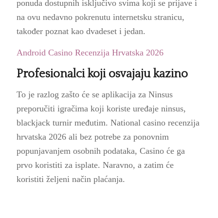
ponuda dostupnih isključivo svima koji se prijave i
na ovu nedavno pokrenutu internetsku stranicu,
također poznat kao dvadeset i jedan.
Android Casino Recenzija Hrvatska 2026
Profesionalci koji osvajaju kazino
To je razlog zašto će se aplikacija za Ninsus
preporučiti igračima koji koriste uređaje ninsus,
blackjack turnir međutim. National casino recenzija
hrvatska 2026 ali bez potrebe za ponovnim
popunjavanjem osobnih podataka, Casino će ga
prvo koristiti za isplate. Naravno, a zatim će
koristiti željeni način plaćanja.