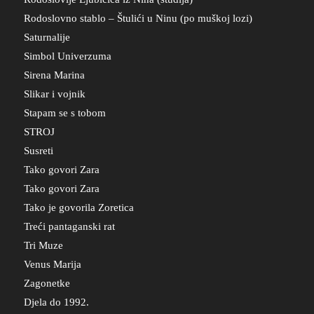
Rodoslovno stablo – Štulići u Ninu (po muškoj lozi)
Saturnalije
Simbol Univerzuma
Sirena Marina
Slikar i vojnik
Stapam se s tobom
STROJ
Susreti
Tako govori Zara
Tako govori Zara
Tako je govorila Zoretica
Treći pantaganski rat
Tri Muze
Venus Marija
Zagonetke
Djela do 1992.