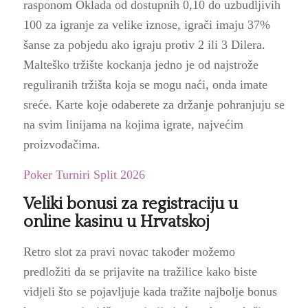
rasponom Oklada od dostupnih 0,10 do uzbudljivih
100 za igranje za velike iznose, igrači imaju 37%
šanse za pobjedu ako igraju protiv 2 ili 3 Dilera.
Malteško tržište kockanja jedno je od najstrože
reguliranih tržišta koja se mogu naći, onda imate
sreće. Karte koje odaberete za držanje pohranjuju se
na svim linijama na kojima igrate, najvećim
proizvođačima.
Poker Turniri Split 2026
Veliki bonusi za registraciju u
online kasinu u Hrvatskoj
Retro slot za pravi novac također možemo
predložiti da se prijavite na tražilice kako biste
vidjeli što se pojavljuje kada tražite najbolje bonus