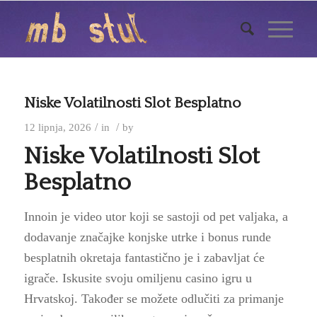
Niske Volatilnosti Slot Besplatno
/
/
12 lipnja, 2026
in
by
Niske Volatilnosti Slot
Besplatno
Innoin je video utor koji se sastoji od pet valjaka, a
dodavanje značajke konjske utrke i bonus runde
besplatnih okretaja fantastično je i zabavljat će
igrače. Iskusite svoju omiljenu casino igru u
Hrvatskoj. Također se možete odlučiti za primanje