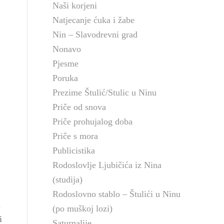
Naši korjeni
Natjecanje ćuka i žabe
Nin – Slavodrevni grad
Nonavo
Pjesme
Poruka
Prezime Štulić/Stulic u Ninu
Priče od snova
Priče prohujalog doba
Priče s mora
Publicistika
Rodoslovlje Ljubičića iz Nina
(studija)
Rodoslovno stablo – Štulići u Ninu
i
(po muškoj lozi)
i
Saturnalije