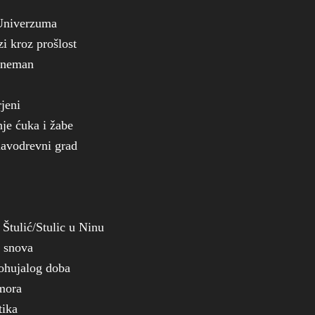
Univerzuma
i kroz prošlost
 neman
jeni
je ćuka i žabe
lavodrevni grad
Štulić/Stulic u Ninu
d snova
rohujalog doba
 mora
tika