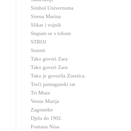
Simbol Univerzuma
Sirena Marina
Slikar i vojnik
Stapam se s tobom
STROJ
Susreti
Tako govori Zara
Tako govori Zara
Tako je govorila Zoretica
Treći pantaganski rat
Tri Muze
Venus Marija
Zagonetke
Djela do 1992.
Fontana Nina