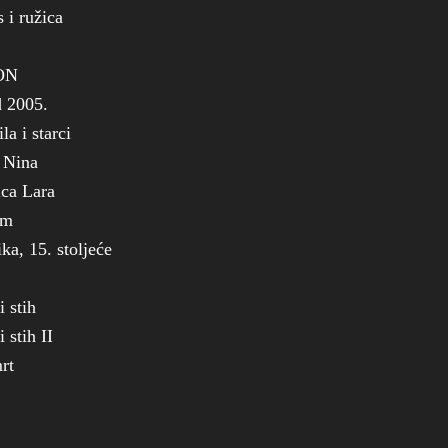
 i ružica
ON
d 2005.
la i starci
 Nina
ca Lara
am
ka, 15. stoljeće
 stih
 stih II
rt