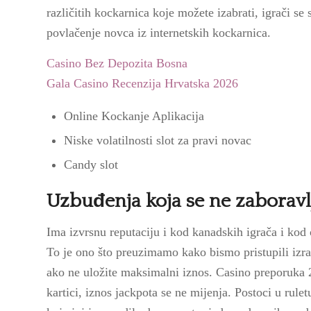
različitih kockarnica koje možete izabrati, igrači se
povlačenje novca iz internetskih kockarnica.
Casino Bez Depozita Bosna
Gala Casino Recenzija Hrvatska 2026
Online Kockanje Aplikacija
Niske volatilnosti slot za pravi novac
Candy slot
Uzbuđenja koja se ne zaboravlja
Ima izvrsnu reputaciju i kod kanadskih igrača i kod 
To je ono što preuzimamo kako bismo pristupili izrav
ako ne uložite maksimalni iznos. Casino preporuka 2
kartici, iznos jackpota se ne mijenja. Postoci u rulet