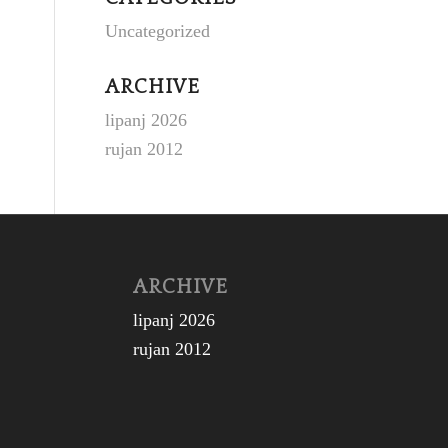
Uncategorized
ARCHIVE
lipanj 2026
rujan 2012
ARCHIVE
lipanj 2026
rujan 2012