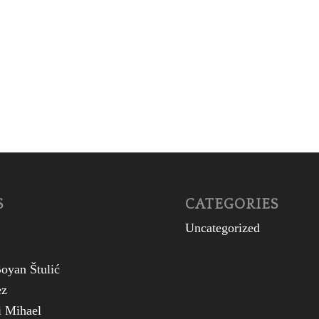
S
CATEGORIES
Uncategorized
oyan Štulić
ez
i Mihael