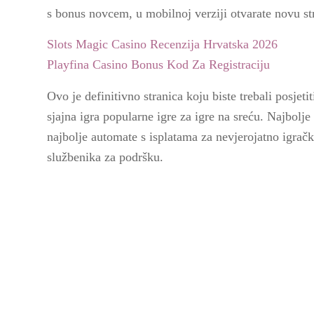
s bonus novcem, u mobilnoj verziji otvarate novu s
Slots Magic Casino Recenzija Hrvatska 2026
Playfina Casino Bonus Kod Za Registraciju
Ovo je definitivno stranica koju biste trebali posjet
sjajna igra popularne igre za igre na sreću. Najbolje
najbolje automate s isplatama za nevjerojatno igračk
službenika za podršku.