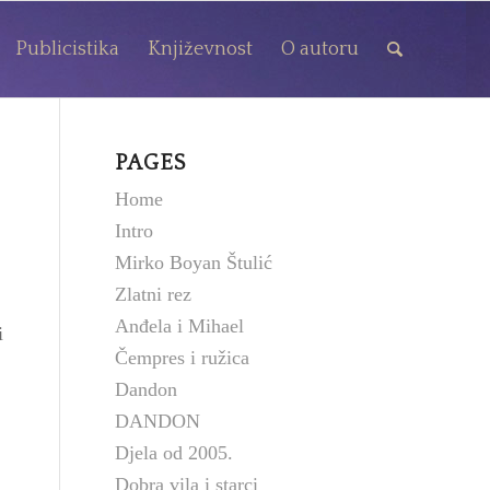
Publicistika
Književnost
O autoru
PAGES
Home
Intro
Mirko Boyan Štulić
Zlatni rez
Anđela i Mihael
i
Čempres i ružica
Dandon
DANDON
Djela od 2005.
Dobra vila i starci