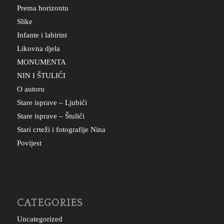
Prema horizontu
Slike
Infante i labirint
Likovna djela
MONUMENTA
NIN I ŠTULIĆI
O autoru
Stare isprave – Ljubići
Stare isprave – Štulići
Stari crteži i fotografije Nina
Povijest
CATEGORIES
Uncategorized