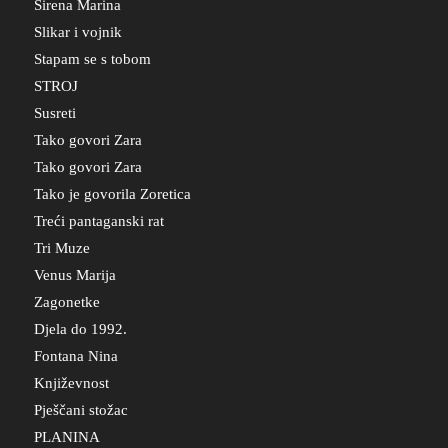
Sirena Marina
Slikar i vojnik
Stapam se s tobom
STROJ
Susreti
Tako govori Zara
Tako govori Zara
Tako je govorila Zoretica
Treći pantaganski rat
Tri Muze
Venus Marija
Zagonetke
Djela do 1992.
Fontana Nina
Književnost
Pješčani stožac
PLANINA