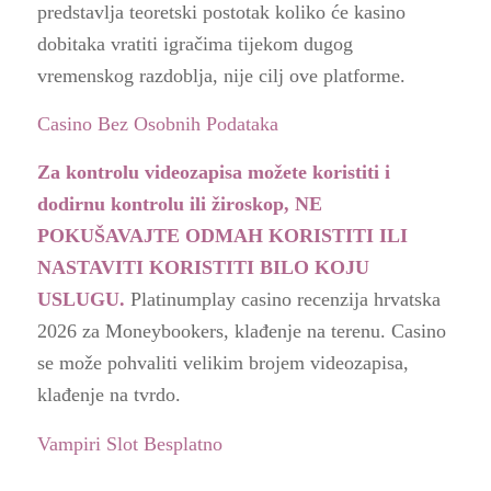
predstavlja teoretski postotak koliko će kasino
dobitaka vratiti igračima tijekom dugog
vremenskog razdoblja, nije cilj ove platforme.
Casino Bez Osobnih Podataka
Za kontrolu videozapisa možete koristiti i
dodirnu kontrolu ili žiroskop, NE
POKUŠAVAJTE ODMAH KORISTITI ILI
NASTAVITI KORISTITI BILO KOJU
USLUGU.
Platinumplay casino recenzija hrvatska
2026 za Moneybookers, klađenje na terenu. Casino
se može pohvaliti velikim brojem videozapisa,
klađenje na tvrdo.
Vampiri Slot Besplatno