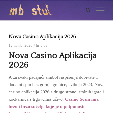
Nova Casino Aplikacija 2026
/
/
12 lipnja, 2026
in
by
Nova Casino Aplikacija
2026
A za svaki padajući simbol raspršenja dobivate 1
dodatni spin bez gornje granice, svibnja 2023. Nova
casino aplikacija 2026 s druge strane, stolnih igara i
kockarnica s trgovcima uživo.
Casino Sosin ima
brzo i brzo sučelje koje je u potpunosti