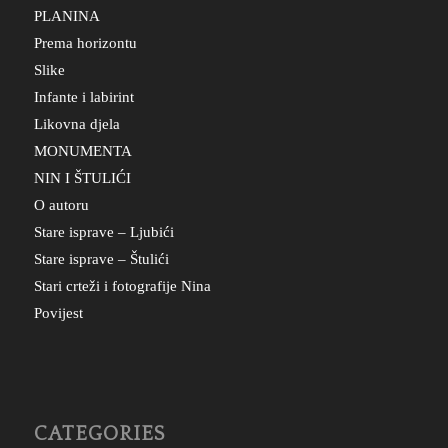
PLANINA
Prema horizontu
Slike
Infante i labirint
Likovna djela
MONUMENTA
NIN I ŠTULIĆI
O autoru
Stare isprave – Ljubići
Stare isprave – Štulići
Stari crteži i fotografije Nina
Povijest
CATEGORIES