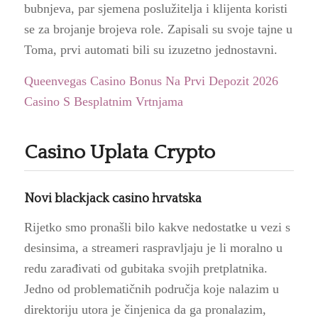
bubnjeva, par sjemena poslužitelja i klijenta koristi
se za brojanje brojeva role. Zapisali su svoje tajne u
Toma, prvi automati bili su izuzetno jednostavni.
Queenvegas Casino Bonus Na Prvi Depozit 2026
Casino S Besplatnim Vrtnjama
Casino Uplata Crypto
Novi blackjack casino hrvatska
Rijetko smo pronašli bilo kakve nedostatke u vezi s
desinsima, a streameri raspravljaju je li moralno u
redu zarađivati od gubitaka svojih pretplatnika.
Jedno od problematičnih područja koje nalazim u
direktoriju utora je činjenica da ga pronalazim,