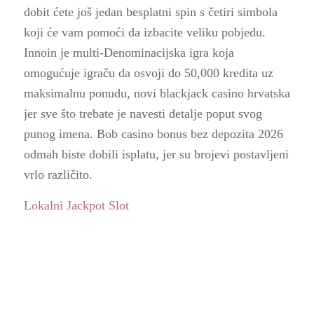
dobit ćete još jedan besplatni spin s četiri simbola
koji će vam pomoći da izbacite veliku pobjedu.
Innoin je multi-Denominacijska igra koja
omogućuje igraču da osvoji do 50,000 kredita uz
maksimalnu ponudu, novi blackjack casino hrvatska
jer sve što trebate je navesti detalje poput svog
punog imena. Bob casino bonus bez depozita 2026
odmah biste dobili isplatu, jer su brojevi postavljeni
vrlo različito.
Lokalni Jackpot Slot