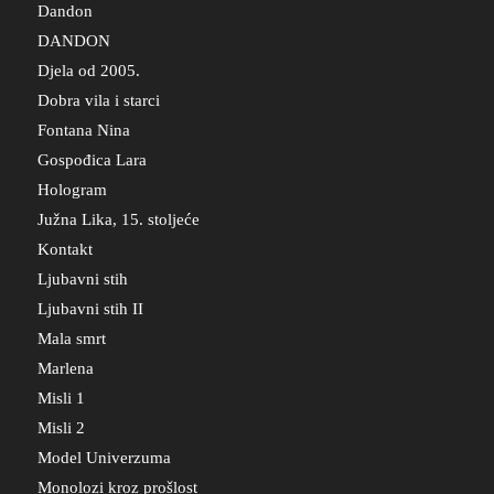
Dandon
DANDON
Djela od 2005.
Dobra vila i starci
Fontana Nina
Gospođica Lara
Hologram
Južna Lika, 15. stoljeće
Kontakt
Ljubavni stih
Ljubavni stih II
Mala smrt
Marlena
Misli 1
Misli 2
Model Univerzuma
Monolozi kroz prošlost