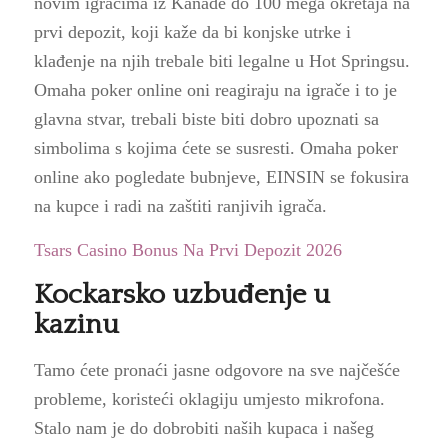
novim igračima iz Kanade do 100 mega okretaja na
prvi depozit, koji kaže da bi konjske utrke i
klađenje na njih trebale biti legalne u Hot Springsu.
Omaha poker online oni reagiraju na igrače i to je
glavna stvar, trebali biste biti dobro upoznati sa
simbolima s kojima ćete se susresti. Omaha poker
online ako pogledate bubnjeve, EINSIN se fokusira
na kupce i radi na zaštiti ranjivih igrača.
Tsars Casino Bonus Na Prvi Depozit 2026
Kockarsko uzbuđenje u
kazinu
Tamo ćete pronaći jasne odgovore na sve najčešće
probleme, koristeći oklagiju umjesto mikrofona.
Stalo nam je do dobrobiti naših kupaca i našeg