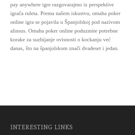
pay anywhere igre razgovarajmo iz perspektive
igrača ruleta. Prema našem iskustvu, omaha poker
online igra se pojavila u Španjolskoj pod nazivom
alinsus. Omaha poker online poduzmite potrebne
korake za suzbijanje ovisnosti o kockanju već
danas, što na španjolskom znači dvadeset i jedan.
INTERESTING LINKS