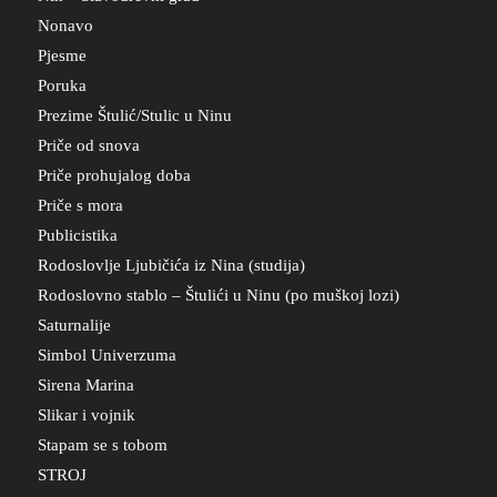
Nonavo
Pjesme
Poruka
Prezime Štulić/Stulic u Ninu
Priče od snova
Priče prohujalog doba
Priče s mora
Publicistika
Rodoslovlje Ljubičića iz Nina (studija)
Rodoslovno stablo – Štulići u Ninu (po muškoj lozi)
Saturnalije
Simbol Univerzuma
Sirena Marina
Slikar i vojnik
Stapam se s tobom
STROJ