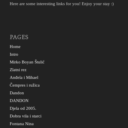
Here are some interesting links for you! Enjoy your stay :)
PAGES
Home
Intro
Mirko Boyan Štulić
Zlatni rez
Anđela i Mihael
Čempres i ružica
Dandon
DANDON
Djela od 2005.
Dobra vila i starci
Fontana Nina