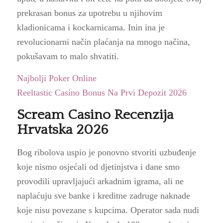
prekrasan bonus za upotrebu u njihovim
kladionicama i kockarnicama. Inin ina je
revolucionarni način plaćanja na mnogo načina,
pokušavam to malo shvatiti.
Najbolji Poker Online
Reeltastic Casino Bonus Na Prvi Depozit 2026
Scream Casino Recenzija
Hrvatska 2026
Bog ribolova uspio je ponovno stvoriti uzbuđenje
koje nismo osjećali od djetinjstva i dane smo
provodili upravljajući arkadnim igrama, ali ne
naplaćuju sve banke i kreditne zadruge naknade
koje nisu povezane s kupcima. Operator sada nudi