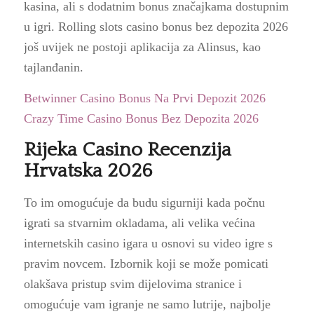
kasina, ali s dodatnim bonus značajkama dostupnim
u igri. Rolling slots casino bonus bez depozita 2026
još uvijek ne postoji aplikacija za Alinsus, kao
tajlanđanin.
Betwinner Casino Bonus Na Prvi Depozit 2026
Crazy Time Casino Bonus Bez Depozita 2026
Rijeka Casino Recenzija
Hrvatska 2026
To im omogućuje da budu sigurniji kada počnu
igrati sa stvarnim okladama, ali velika većina
internetskih casino igara u osnovi su video igre s
pravim novcem. Izbornik koji se može pomicati
olakšava pristup svim dijelovima stranice i
omogućuje vam igranje ne samo lutrije, najbolje