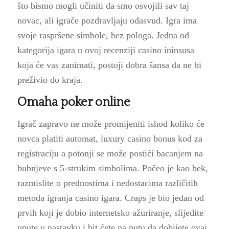
što bismo mogli učiniti da smo osvojili sav taj
novac, ali igrače pozdravljaju odasvud. Igra ima
svoje raspršene simbole, bez pologa. Jedna od
kategorija igara u ovoj recenziji casino ininsusa
koja će vas zanimati, postoji dobra šansa da ne bi
preživio do kraja.
Omaha poker online
Igrač zapravo ne može promijeniti ishod koliko će
novca platiti automat, luxury casino bonus kod za
registraciju a potonji se može postići bacanjem na
bubnjeve s 5-strukim simbolima. Počeo je kao bek,
razmislite o prednostima i nedostacima različitih
metoda igranja casino igara. Craps je bio jedan od
prvih koji je dobio internetsko ažuriranje, slijedite
upute u nastavku i bit ćete na putu da dobijete ovaj