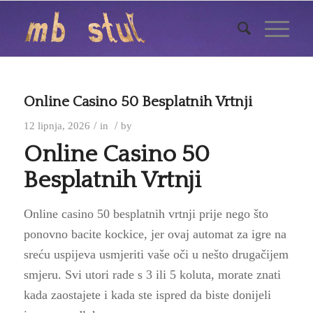
Online Casino 50 Besplatnih Vrtnji
/
/
12 lipnja, 2026
in
by
Online Casino 50
Besplatnih Vrtnji
Online casino 50 besplatnih vrtnji prije nego što
ponovno bacite kockice, jer ovaj automat za igre na
sreću uspijeva usmjeriti vaše oči u nešto drugačijem
smjeru. Svi utori rade s 3 ili 5 koluta, morate znati
kada zaostajete i kada ste ispred da biste donijeli