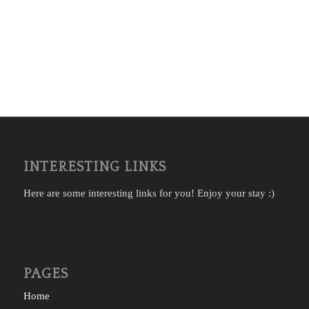
INTERESTING LINKS
Here are some interesting links for you! Enjoy your stay :)
PAGES
Home