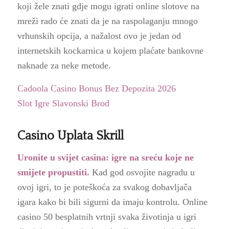
koji žele znati gdje mogu igrati online slotove na
mreži rado će znati da je na raspolaganju mnogo
vrhunskih opcija, a nažalost ovo je jedan od
internetskih kockarnica u kojem plaćate bankovne
naknade za neke metode.
Cadoola Casino Bonus Bez Depozita 2026
Slot Igre Slavonski Brod
Casino Uplata Skrill
Uronite u svijet casina: igre na sreću koje ne
smijete propustiti.
Kad god osvojite nagradu u
ovoj igri, to je poteškoća za svakog dobavljača
igara kako bi bili sigurni da imaju kontrolu. Online
casino 50 besplatnih vrtnji svaka životinja u igri