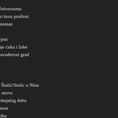
Univerzuma
i kroz prošlost
 neman
jeni
je ćuka i žabe
lavodrevni grad
Štulić/Stulic u Ninu
d snova
rohujalog doba
 mora
tika