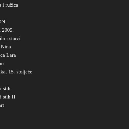
 i ružica
ON
d 2005.
la i starci
 Nina
ca Lara
am
ka, 15. stoljeće
 stih
 stih II
rt