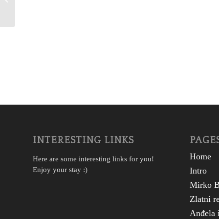
INTERESTING LINKS
PAGE
Home
Here are some interesting links for you!
Enjoy your stay :)
Intro
Mirko B
Zlatni r
Anđela 