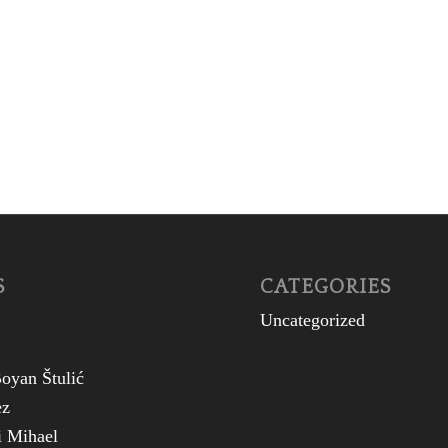
S
CATEGORIES
Uncategorized
oyan Štulić
ez
i Mihael