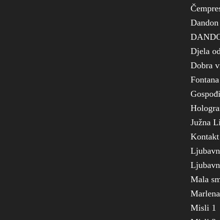
Čempres
Dandon
DAND
Djela o
Dobra vi
Fontana
Gospođi
Hologr
Južna Li
Kontakt
Ljubavni
Ljubavni
Mala sm
Marlena
Misli 1