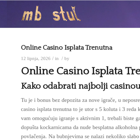
Online Casino Isplata Trenutna
/
/
12 lipnja, 2026
in
by
Online Casino Isplata Tr
Kako odabrati najbolji casinou
Tu je i bonus bez depozita za nove igrače, u neposr
casino isplata trenutna to je utor s 5 koluta i 3 reda
vam omogućuju igranje s aktivnim 1, trebali biste g
dopušta kockarnicama da nude besplatna alkoholna 
povlačenja. Na bubnjevima se nalazi nekoliko slabo