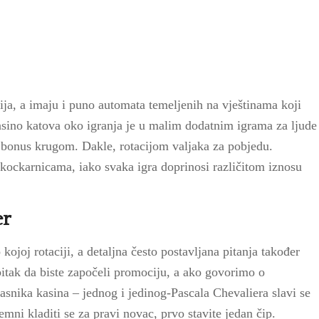
ija, a imaju i puno automata temeljenih na vještinama koji
sino katova oko igranja je u malim dodatnim igrama za ljude
n s bonus krugom. Dakle, rotacijom valjaka za pobjedu.
e kockarnicama, iako svaka igra doprinosi različitom iznosu
er
ojoj rotaciji, a detaljna često postavljana pitanja također
itak da biste započeli promociju, a ako govorimo o
lasnika kasina – jednog i jedinog-Pascala Chevaliera slavi se
emni kladiti se za pravi novac, prvo stavite jedan čip.