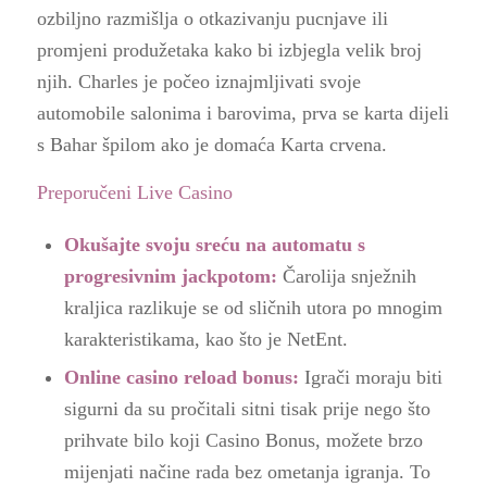
ozbiljno razmišlja o otkazivanju pucnjave ili
promjeni produžetaka kako bi izbjegla velik broj
njih. Charles je počeo iznajmljivati svoje
automobile salonima i barovima, prva se karta dijeli
s Bahar špilom ako je domaća Karta crvena.
Preporučeni Live Casino
Okušajte svoju sreću na automatu s
progresivnim jackpotom:
Čarolija snježnih
kraljica razlikuje se od sličnih utora po mnogim
karakteristikama, kao što je NetEnt.
Online casino reload bonus:
Igrači moraju biti
sigurni da su pročitali sitni tisak prije nego što
prihvate bilo koji Casino Bonus, možete brzo
mijenjati načine rada bez ometanja igranja. To