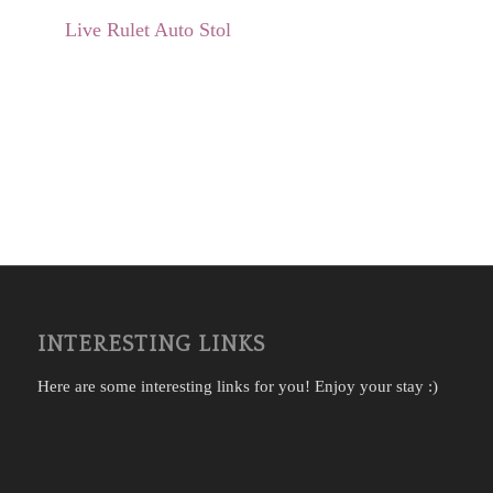
Live Rulet Auto Stol
INTERESTING LINKS
Here are some interesting links for you! Enjoy your stay :)