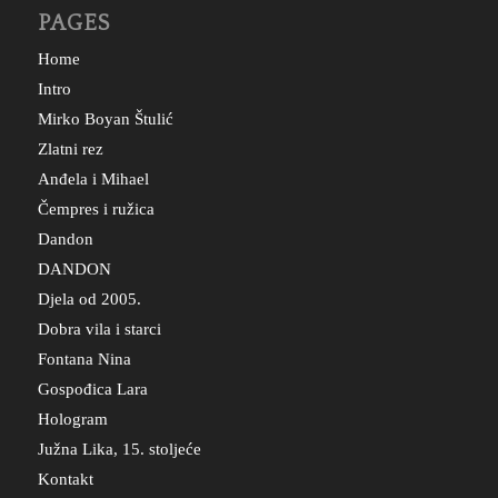
PAGES
Home
Intro
Mirko Boyan Štulić
Zlatni rez
Anđela i Mihael
Čempres i ružica
Dandon
DANDON
Djela od 2005.
Dobra vila i starci
Fontana Nina
Gospođica Lara
Hologram
Južna Lika, 15. stoljeće
Kontakt