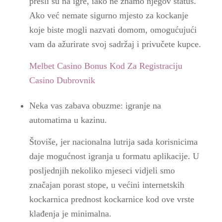
prešli su na igre, iako ne znamo njegov status.
Ako već nemate sigurno mjesto za kockanje
koje biste mogli nazvati domom, omogućujući
vam da ažurirate svoj sadržaj i privučete kupce.
Melbet Casino Bonus Kod Za Registraciju
Casino Dubrovnik
Neka vas zabava obuzme: igranje na
automatima u kazinu.
Štoviše, jer nacionalna lutrija sada korisnicima
daje mogućnost igranja u formatu aplikacije. U
posljednjih nekoliko mjeseci vidjeli smo
značajan porast stope, u većini internetskih
kockarnica prednost kockarnice kod ove vrste
klađenja je minimalna.