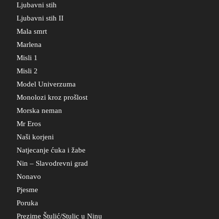
Ljubavni stih
Ljubavni stih II
Mala smrt
Marlena
Misli 1
Misli 2
Model Univerzuma
Monolozi kroz prošlost
Morska neman
Mr Eros
Naši korjeni
Natjecanje ćuka i žabe
Nin – Slavodrevni grad
Nonavo
Pjesme
Poruka
Prezime Štulić/Stulic u Ninu