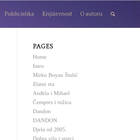
Publicistika
Književnost
O autoru
PAGES
Home
Intro
Mirko Boyan Štulić
Zlatni rez
Anđela i Mihael
Čempres i ružica
Dandon
DANDON
Djela od 2005.
Dobra vila i starci