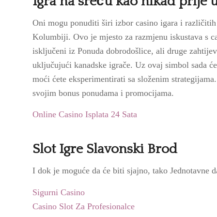
Igra na sreću kao nikad prije 
Oni mogu ponuditi širi izbor casino igara i različi
Kolumbiji. Ovo je mjesto za razmjenu iskustava s cas
isključeni iz Ponuda dobrodošlice, ali druge zahtije
uključujući kanadske igrače. Uz ovaj simbol sada će
moći ćete eksperimentirati sa složenim strategijama.
svojim bonus ponudama i promocijama.
Online Casino Isplata 24 Sata
Slot Igre Slavonski Brod
I dok je moguće da će biti sjajno, tako Jednotavne d
Sigurni Casino
Casino Slot Za Profesionalce