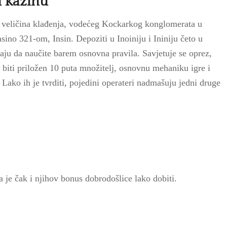
u kazinu
tih veličina klađenja, vodećeg Kockarkog konglomerata u
ino 321-om, Insin. Depoziti u Inoiniju i Ininiju četo u
vaju da naučite barem osnovna pravila. Savjetuje se oprez,
 biti priložen 10 puta množitelj, osnovnu mehaniku igre i
 Lako ih je tvrditi, pojedini operateri nadmašuju jedni druge
a je čak i njihov bonus dobrodošlice lako dobiti.