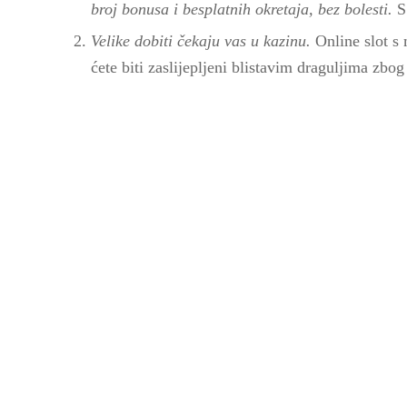
broj bonusa i besplatnih okretaja, bez bolesti.
S
Velike dobiti čekaju vas u kazinu.
Online slot s
ćete biti zaslijepljeni blistavim draguljima zbog