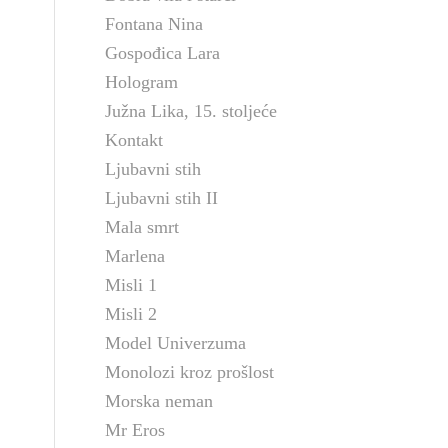
Fontana Nina
Gospođica Lara
Hologram
Južna Lika, 15. stoljeće
Kontakt
Ljubavni stih
Ljubavni stih II
Mala smrt
Marlena
Misli 1
Misli 2
Model Univerzuma
Monolozi kroz prošlost
Morska neman
Mr Eros