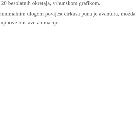
 20 besplatnih okretaja, vrhunskom grafikom.
 minimalnim ulogom povijest cirkusa puna je avantura, možda
 njihove blistave animacije.