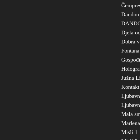
Čempres
Dandon
DAND
Djela o
Dobra vi
Fontana
Gospođi
Hologr
Južna Li
Kontakt
Ljubavni
Ljubavni
Mala sm
Marlena
Misli 1