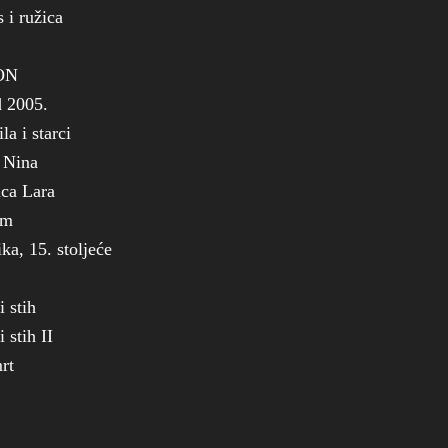
 i ružica
ON
d 2005.
la i starci
 Nina
ca Lara
am
ka, 15. stoljeće
 stih
 stih II
rt