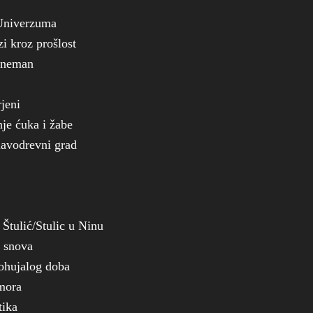
Univerzuma
i kroz prošlost
 neman
jeni
je ćuka i žabe
lavodrevni grad
Štulić/Stulic u Ninu
d snova
rohujalog doba
 mora
tika