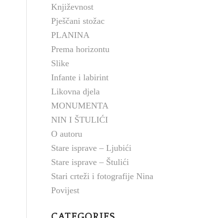
Književnost
Pješčani stožac
PLANINA
Prema horizontu
Slike
Infante i labirint
Likovna djela
MONUMENTA
NIN I ŠTULIĆI
O autoru
Stare isprave – Ljubići
Stare isprave – Štulići
Stari crteži i fotografije Nina
Povijest
CATEGORIES