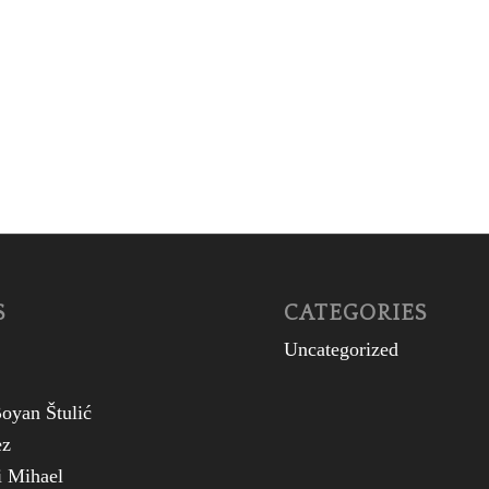
S
CATEGORIES
Uncategorized
oyan Štulić
ez
i Mihael