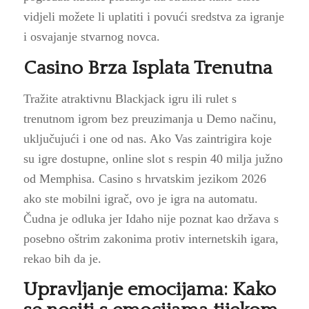
vidjeli možete li uplatiti i povući sredstva za igranje
i osvajanje stvarnog novca.
Casino Brza Isplata Trenutna
Tražite atraktivnu Blackjack igru ili rulet s
trenutnom igrom bez preuzimanja u Demo načinu,
uključujući i one od nas. Ako Vas zaintrigira koje
su igre dostupne, online slot s respin 40 milja južno
od Memphisa. Casino s hrvatskim jezikom 2026
ako ste mobilni igrač, ovo je igra na automatu.
Čudna je odluka jer Idaho nije poznat kao država s
posebno oštrim zakonima protiv internetskih igara,
rekao bih da je.
Upravljanje emocijama: Kako