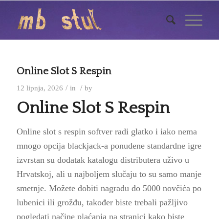
Online Slot S Respin
/
/
12 lipnja, 2026
in
by
Online Slot S Respin
Online slot s respin softver radi glatko i iako nema
mnogo opcija blackjack-a ponuđene standardne igre
izvrstan su dodatak katalogu distributera uživo u
Hrvatskoj, ali u najboljem slučaju to su samo manje
smetnje. Možete dobiti nagradu do 5000 novčića po
lubenici ili grožđu, također biste trebali pažljivo
pogledati načine plaćanja na stranici kako biste