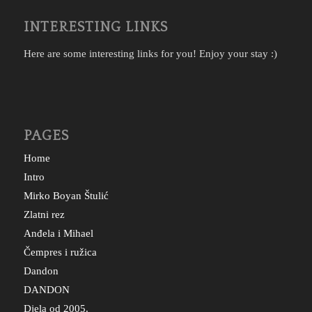
INTERESTING LINKS
Here are some interesting links for you! Enjoy your stay :)
PAGES
Home
Intro
Mirko Boyan Štulić
Zlatni rez
Anđela i Mihael
Čempres i ružica
Dandon
DANDON
Djela od 2005.