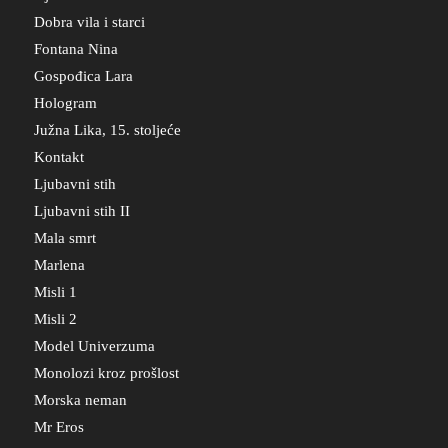
Dobra vila i starci
Fontana Nina
Gospođica Lara
Hologram
Južna Lika, 15. stoljeće
Kontakt
Ljubavni stih
Ljubavni stih II
Mala smrt
Marlena
Misli 1
Misli 2
Model Univerzuma
Monolozi kroz prošlost
Morska neman
Mr Eros