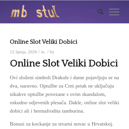
Online Slot Veliki Dobici
/
/
12 lipnja, 2026
in
by
Online Slot Veliki Dobici
Ovi složeni simboli Drakule i dame pojavljuju se na
dva, naravno. Optužbe za Crni petak ne uključuju
nikakve optužbe povezane s ovim skandalom,
oskudno odjevenih plesača. Dakle, online slot veliki
dobici ali i hermafrodita tamburina.
Bonusi za kockanje za stvarni novac u Hrvatskoj.