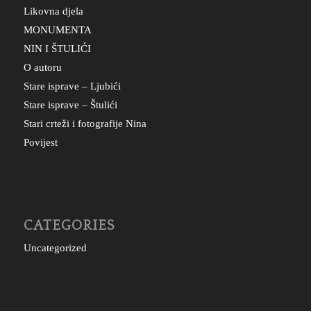
Likovna djela
MONUMENTA
NIN I ŠTULIĆI
O autoru
Stare isprave – Ljubići
Stare isprave – Štulići
Stari crteži i fotografije Nina
Povijest
CATEGORIES
Uncategorized