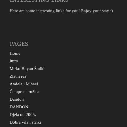
Here are some interesting links for you! Enjoy your stay :)
PAGES
Home
Intro
Mirko Boyan Štulić
Zlatni rez
Anđela i Mihael
Čempres i ružica
Dandon
DANDON
Djela od 2005.
Dobra vila i starci