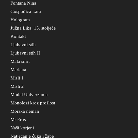
Fontana Nina
Gospođica Lara
Hologram
Južna Lika, 15. stoljeće
Kontakt
Ljubavni stih
Ljubavni stih II
Mala smrt
Marlena
Misli 1
Misli 2
Model Univerzuma
Monolozi kroz prošlost
Morska neman
Mr Eros
Naši korjeni
Natjecanje ćuka i žabe