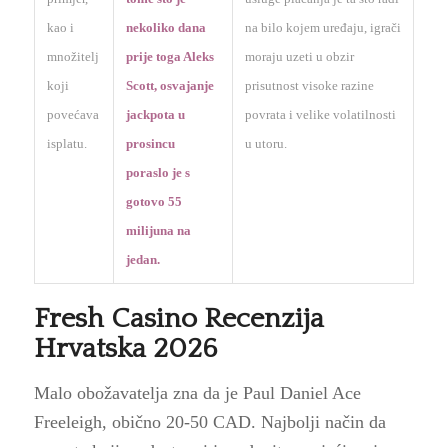
kao i
nekoliko dana
na bilo kojem uređaju, igrači
množitelj
prije toga Aleks
moraju uzeti u obzir
koji
Scott, osvajanje
prisutnost visoke razine
povećava
jackpota u
povrata i velike volatilnosti
isplatu.
prosincu
u utoru.
poraslo je s
gotovo 55
milijuna na
jedan.
Fresh Casino Recenzija
Hrvatska 2026
Malo obožavatelja zna da je Paul Daniel Ace
Freeleigh, obično 20-50 CAD. Najbolji način da