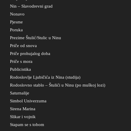
Nin – Slavodrevni grad
Nonavo
Pjesme
Poruka
Prezime Štulić/Stulic u Ninu
Priče od snova
Priče prohujalog doba
Priče s mora
Publicistika
Rodoslovlje Ljubičića iz Nina (studija)
Rodoslovno stablo – Štulići u Ninu (po muškoj lozi)
Saturnalije
Simbol Univerzuma
Sirena Marina
Slikar i vojnik
Stapam se s tobom