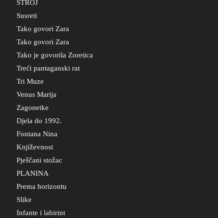
STROJ
Susreti
Tako govori Zara
Tako govori Zara
Tako je govorila Zoretica
Treći pantaganski rat
Tri Muze
Venus Marija
Zagonetke
Djela do 1992.
Fontana Nina
Književnost
Pješčani stožac
PLANINA
Prema horizontu
Slike
Infante i labirint