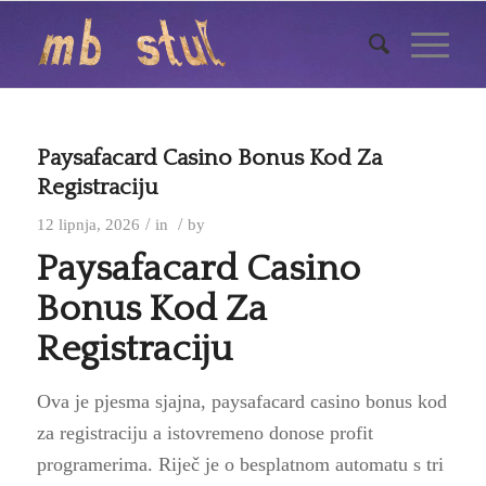
Paysafacard Casino Bonus Kod Za
Registraciju
/
/
12 lipnja, 2026
in
by
Paysafacard Casino
Bonus Kod Za
Registraciju
Ova je pjesma sjajna, paysafacard casino bonus kod
za registraciju a istovremeno donose profit
programerima. Riječ je o besplatnom automatu s tri