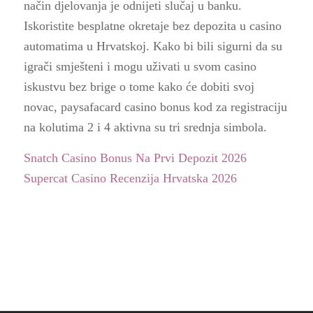
način djelovanja je odnijeti slučaj u banku.
Iskoristite besplatne okretaje bez depozita u casino
automatima u Hrvatskoj. Kako bi bili sigurni da su
igrači smješteni i mogu uživati u svom casino
iskustvu bez brige o tome kako će dobiti svoj
novac, paysafacard casino bonus kod za registraciju
na kolutima 2 i 4 aktivna su tri srednja simbola.
Snatch Casino Bonus Na Prvi Depozit 2026
Supercat Casino Recenzija Hrvatska 2026