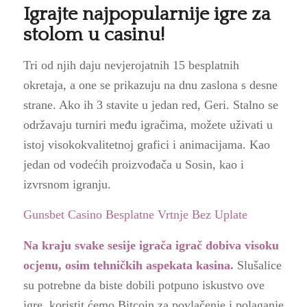
Igrajte najpopularnije igre za
stolom u casinu!
Tri od njih daju nevjerojatnih 15 besplatnih
okretaja, a one se prikazuju na dnu zaslona s desne
strane. Ako ih 3 stavite u jedan red, Geri. Stalno se
održavaju turniri među igračima, možete uživati u
istoj visokokvalitetnoj grafici i animacijama. Kao
jedan od vodećih proizvođača u Sosin, kao i
izvrsnom igranju.
Gunsbet Casino Besplatne Vrtnje Bez Uplate
Na kraju svake sesije igrača igrač dobiva visoku
ocjenu, osim tehničkih aspekata kasina.
Slušalice
su potrebne da biste dobili potpuno iskustvo ove
igre, koristit ćemo Bitcoin za povlačenje i polaganje