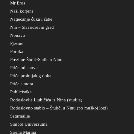
Mr Eros
Naši korjeni
Natjecanje ćuka i žabe
Nin – Slavodrevni grad
Nonavo
Pjesme
Poruka
Prezime Štulić/Stulic u Ninu
Priče od snova
Priče prohujalog doba
Priče s mora
Publicistika
Rodoslovlje Ljubičića iz Nina (studija)
Rodoslovno stablo – Štulići u Ninu (po muškoj lozi)
Saturnalije
Simbol Univerzuma
Sirena Marina