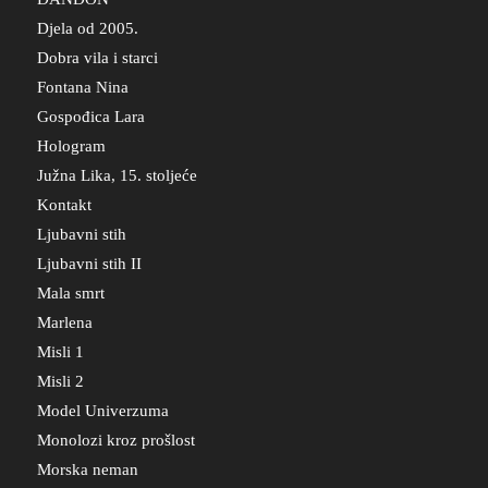
Djela od 2005.
Dobra vila i starci
Fontana Nina
Gospođica Lara
Hologram
Južna Lika, 15. stoljeće
Kontakt
Ljubavni stih
Ljubavni stih II
Mala smrt
Marlena
Misli 1
Misli 2
Model Univerzuma
Monolozi kroz prošlost
Morska neman