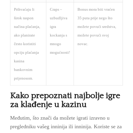
Prihvaćaju li
Craps –
Bonus mora biti vraćen
širok raspon
uzbudljiva
35 puta prije nego što
načina plaćanja,
igra
možete povući sredstva,
ako planirate
kockanja s
možete povući svoj
često koristiti
mnogo
novac.
opciju plaćanja
mogućnosti!
kasina
bankovnim
prijenosom.
Kako prepoznati najbolje igre
za klađenje u kazinu
Međutim, što znači da možete igrati izravno u
pregledniku vašeg inninija ili inninija. Koriste se za