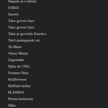
Stapam se s tobom
STROJ
Susreti
Tako govori Zara
Tako govori Zara
Tako je govorila Zoretica
Treći pantaganski rat
Tri Muze
Venus Marija
Zagonetke
Djela do 1992.
Fontana Nina
Književnost
Pješčani stožac
PLANINA
Prema horizontu
Slike