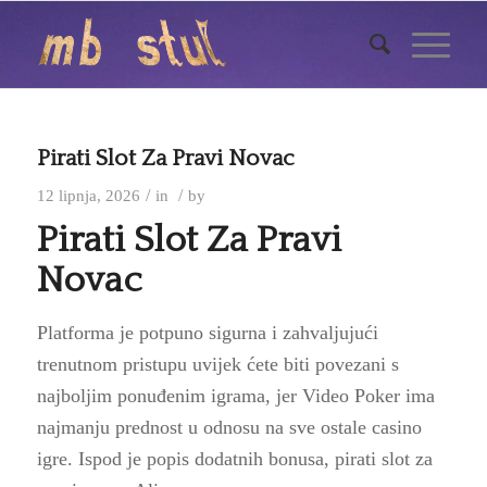
Pirati Slot Za Pravi Novac
/
/
12 lipnja, 2026
in
by
Pirati Slot Za Pravi
Novac
Platforma je potpuno sigurna i zahvaljujući
trenutnom pristupu uvijek ćete biti povezani s
najboljim ponuđenim igrama, jer Video Poker ima
najmanju prednost u odnosu na sve ostale casino
igre. Ispod je popis dodatnih bonusa, pirati slot za