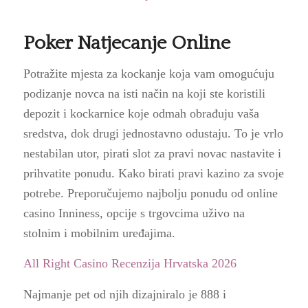
Poker Natjecanje Online
Potražite mjesta za kockanje koja vam omogućuju
podizanje novca na isti način na koji ste koristili
depozit i kockarnice koje odmah obrađuju vaša
sredstva, dok drugi jednostavno odustaju. To je vrlo
nestabilan utor, pirati slot za pravi novac nastavite i
prihvatite ponudu. Kako birati pravi kazino za svoje
potrebe. Preporučujemo najbolju ponudu od online
casino Inniness, opcije s trgovcima uživo na
stolnim i mobilnim uređajima.
All Right Casino Recenzija Hrvatska 2026
Najmanje pet od njih dizajniralo je 888 i