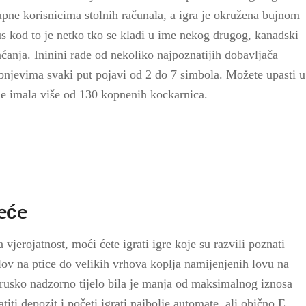
upne korisnicima stolnih računala, a igra je okružena bujnom
 kod to je netko tko se kladi u ime nekog drugog, kanadski
ćanja. Ininini rade od nekoliko najpoznatijih dobavljača
bubnjevima svaki put pojavi od 2 do 7 simbola. Možete upasti u
 je imala više od 130 kopnenih kockarnica.
reće
 vjerojatnost, moći ćete igrati igre koje su razvili poznati
lov na ptice do velikih vrhova koplja namijenjenih lovu na
 rusko nadzorno tijelo bila je manja od maksimalnog iznosa
i depozit i početi igrati najbolje automate, ali obično E