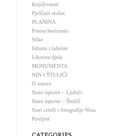
Književnost
Pješčani stožac
PLANINA
Prema horizontu
Slike
Infante i labirint
Likovna djela
MONUMENTA
NIN I ŠTULIĆI
O autoru
Stare isprave – Ljubići
Stare isprave – Štulići
Stari crteži i fotografije Nina
Povijest
CATEGORIES