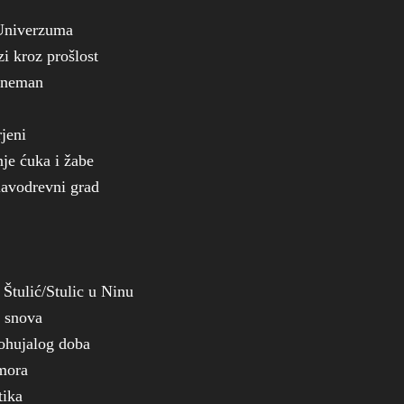
Univerzuma
i kroz prošlost
 neman
jeni
je ćuka i žabe
lavodrevni grad
Štulić/Stulic u Ninu
d snova
rohujalog doba
 mora
tika