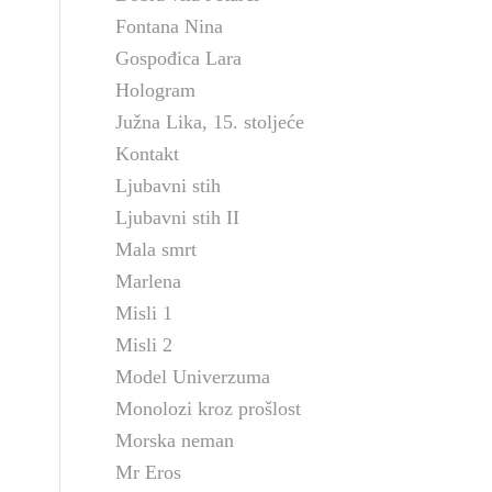
Fontana Nina
Gospođica Lara
Hologram
Južna Lika, 15. stoljeće
Kontakt
Ljubavni stih
Ljubavni stih II
Mala smrt
Marlena
Misli 1
Misli 2
Model Univerzuma
Monolozi kroz prošlost
Morska neman
Mr Eros