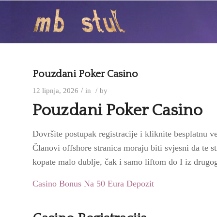
Pouzdani Poker Casino
/
/
12 lipnja, 2026
in
by
Pouzdani Poker Casino
Dovršite postupak registracije i kliknite besplatnu 
Članovi offshore stranica moraju biti svjesni da te 
kopate malo dublje, čak i samo liftom do I iz drugog
Casino Bonus Na 50 Eura Depozit