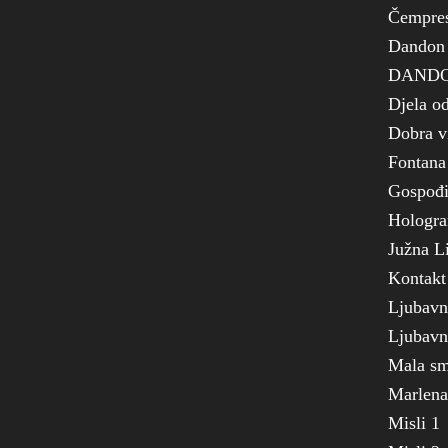
Čempres
Dandon
DAND
Djela o
Dobra vi
Fontana
Gospođi
Hologr
Južna Li
Kontakt
Ljubavni
Ljubavni
Mala sm
Marlena
Misli 1