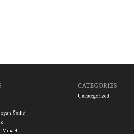
S
CATEGORIES
Uncategorized
oyan Štulić
ez
i Mihael