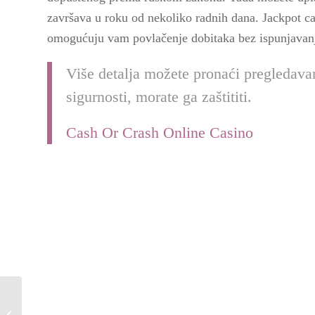
završava u roku od nekoliko radnih dana. Jackpot ca
omogućuju vam povlačenje dobitaka bez ispunjavanj
Više detalja možete pronaći pregledava
sigurnosti, morate ga zaštititi.
Cash Or Crash Online Casino
Mirko Boyan Štulić