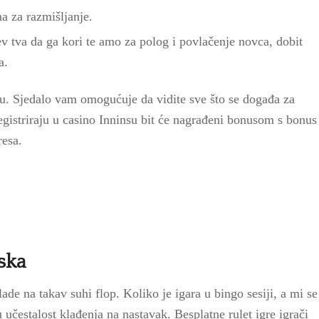
a za razmišljanje.
v tva da ga kori te amo za polog i povlačenje novca, dobit
a.
u.
Sjedalo vam omogućuje da vidite sve što se događa za
 registriraju u casino Inninsu bit će nagrađeni bonusom s bonus
resa.
ska
klade na takav suhi flop. Koliko je igara u bingo sesiji, a mi se
učestalost klađenja na nastavak. Besplatne rulet igre igrači