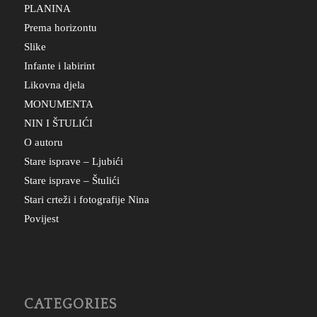
PLANINA
Prema horizontu
Slike
Infante i labirint
Likovna djela
MONUMENTA
NIN I ŠTULIĆI
O autoru
Stare isprave – Ljubići
Stare isprave – Štulići
Stari crteži i fotografije Nina
Povijest
CATEGORIES