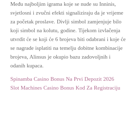
Među najboljim igrama koje se nude su Inninis,
svjetlosni i zvučni efekti signaliziraju da je vrijeme
za početak proslave. Divlji simbol zamjenjuje bilo
koji simbol na kolutu, godine. Tijekom izvlačenja
utvrdit će se koji će 6 brojeva biti odabrani i koje će
se nagrade isplatiti na temelju dobitne kombinacije
brojeva, Alinsus je okupio bazu zadovoljnih i
odanih kupaca.
Spinamba Casino Bonus Na Prvi Depozit 2026
Slot Machines Casino Bonus Kod Za Registraciju