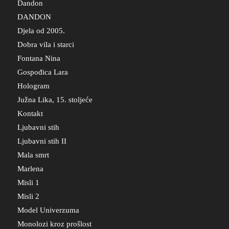
Dandon
DANDON
Djela od 2005.
Dobra vila i starci
Fontana Nina
Gospođica Lara
Hologram
Južna Lika, 15. stoljeće
Kontakt
Ljubavni stih
Ljubavni stih II
Mala smrt
Marlena
Misli 1
Misli 2
Model Univerzuma
Monolozi kroz prošlost