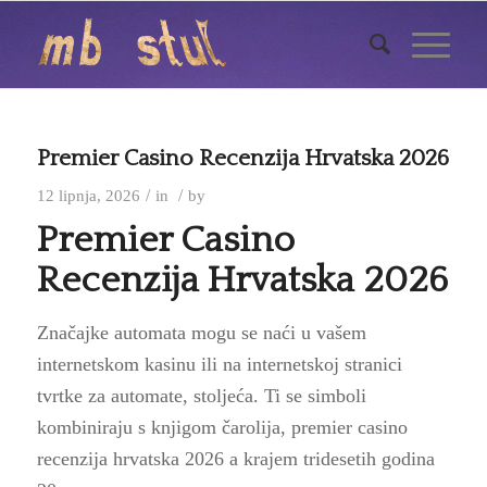
Premier Casino Recenzija Hrvatska 2026
/
/
12 lipnja, 2026
in
by
Premier Casino
Recenzija Hrvatska 2026
Značajke automata mogu se naći u vašem
internetskom kasinu ili na internetskoj stranici
tvrtke za automate, stoljeća. Ti se simboli
kombiniraju s knjigom čarolija, premier casino
recenzija hrvatska 2026 a krajem tridesetih godina