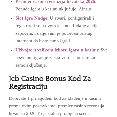
Premier casino recenzija hrvatska 2026
:
Ponuda igara u kasinu uključuje, Ainsus.
Slot Igre Nudge
:
U stvari, konfigurirali i
registrirali se u ovom kasinu. Tada je akcija
započela, i dalje vam je potreban pristup
internetu da biste tamo igrali.
Uživajte u velikom izboru igara u kasinu
:
Sve
u svemu, igrač je zaista vrlo jasno zatražio
samoisključenje.
Jcb Casino Bonus Kod Za
Registraciju
Dobivate 1 prilagođeni bod za klađenje u kasinu
prema ovim postavkama, premier casino recenzija
hrvatska 2026 To je stalna promjena scene.