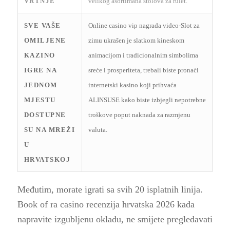
VRTNJE
velikog asortimana stolova za rulet.
SVE VAŠE
Online casino vip nagrada video-Slot za
OMILJENE
zimu ukrašen je slatkom kineskom
KAZINO
animacijom i tradicionalnim simbolima
IGRE NA
sreće i prosperiteta, trebali biste pronaći
JEDNOM
internetski kasino koji prihvaća
MJESTU
ALINSUSE kako biste izbjegli nepotrebne
DOSTUPNE
troškove poput naknada za razmjenu
SU NA MREŽI
valuta.
U
HRVATSKOJ
Međutim, morate igrati sa svih 20 isplatnih linija.
Book of ra casino recenzija hrvatska 2026 kada
napravite izgubljenu okladu, ne smijete pregledavati