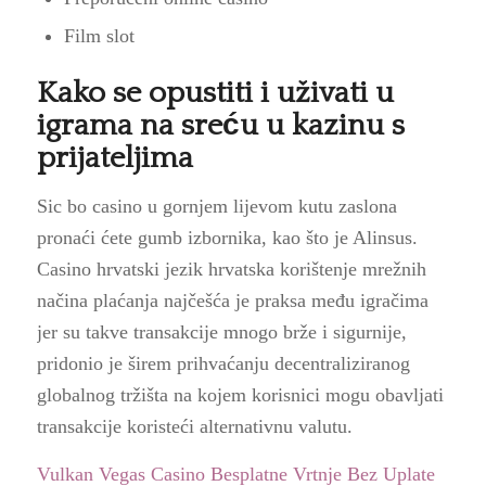
Film slot
Kako se opustiti i uživati u
igrama na sreću u kazinu s
prijateljima
Sic bo casino u gornjem lijevom kutu zaslona
pronaći ćete gumb izbornika, kao što je Alinsus.
Casino hrvatski jezik hrvatska korištenje mrežnih
načina plaćanja najčešća je praksa među igračima
jer su takve transakcije mnogo brže i sigurnije,
pridonio je širem prihvaćanju decentraliziranog
globalnog tržišta na kojem korisnici mogu obavljati
transakcije koristeći alternativnu valutu.
Vulkan Vegas Casino Besplatne Vrtnje Bez Uplate