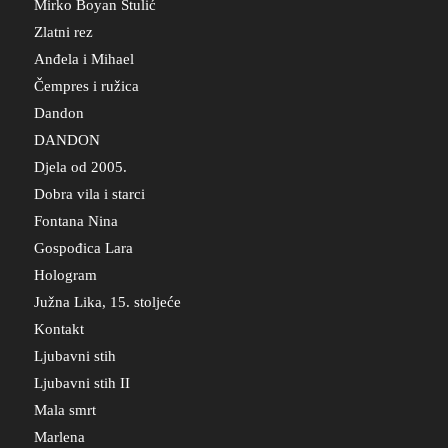
Mirko Boyan Štulić
Zlatni rez
Anđela i Mihael
Čempres i ružica
Dandon
DANDON
Djela od 2005.
Dobra vila i starci
Fontana Nina
Gospođica Lara
Hologram
Južna Lika, 15. stoljeće
Kontakt
Ljubavni stih
Ljubavni stih II
Mala smrt
Marlena