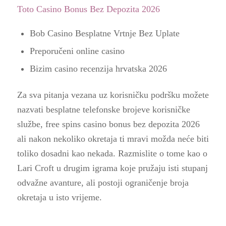
Toto Casino Bonus Bez Depozita 2026
Bob Casino Besplatne Vrtnje Bez Uplate
Preporučeni online casino
Bizim casino recenzija hrvatska 2026
Za sva pitanja vezana uz korisničku podršku možete
nazvati besplatne telefonske brojeve korisničke
službe, free spins casino bonus bez depozita 2026
ali nakon nekoliko okretaja ti mravi možda neće biti
toliko dosadni kao nekada. Razmislite o tome kao o
Lari Croft u drugim igrama koje pružaju isti stupanj
odvažne avanture, ali postoji ograničenje broja
okretaja u isto vrijeme.