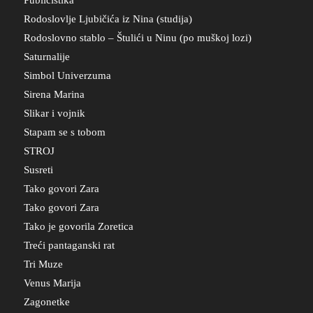
Publicistika
Rodoslovlje Ljubičića iz Nina (studija)
Rodoslovno stablo – Štulići u Ninu (po muškoj lozi)
Saturnalije
Simbol Univerzuma
Sirena Marina
Slikar i vojnik
Stapam se s tobom
STROJ
Susreti
Tako govori Zara
Tako govori Zara
Tako je govorila Zoretica
Treći pantaganski rat
Tri Muze
Venus Marija
Zagonetke