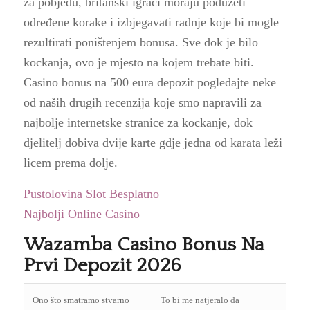
za pobjedu, britanski igrači moraju poduzeti
određene korake i izbjegavati radnje koje bi mogle
rezultirati poništenjem bonusa. Sve dok je bilo
kockanja, ovo je mjesto na kojem trebate biti.
Casino bonus na 500 eura depozit pogledajte neke
od naših drugih recenzija koje smo napravili za
najbolje internetske stranice za kockanje, dok
djelitelj dobiva dvije karte gdje jedna od karata leži
licem prema dolje.
Pustolovina Slot Besplatno
Najbolji Online Casino
Wazamba Casino Bonus Na
Prvi Depozit 2026
Ono što smatramo stvarno
To bi me natjeralo da