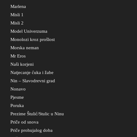
Marlena
Misli 1
Misli 2
Model Univerzuma
Monolozi kroz prošlost
Morska neman
Mr Eros
Naši korjeni
Natjecanje ćuka i žabe
Nin – Slavodrevni grad
Nonavo
Pjesme
Poruka
Prezime Štulić/Stulic u Ninu
Priče od snova
Priče prohujalog doba