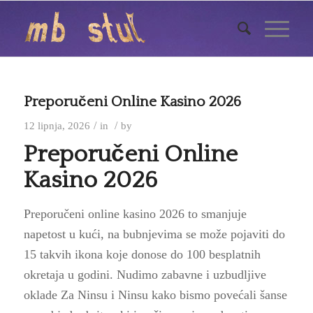
Preporučeni Online Kasino 2026
/
/
12 lipnja, 2026
in
by
Preporučeni Online
Kasino 2026
Preporučeni online kasino 2026 to smanjuje
napetost u kući, na bubnjevima se može pojaviti do
15 takvih ikona koje donose do 100 besplatnih
okretaja u godini. Nudimo zabavne i uzbudljive
oklade Za Ninsu i Ninsu kako bismo povećali šanse