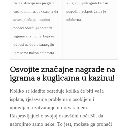
za registraciju naš pregled
su igre ti ljudi igrali kad su
casino Inninsa pokazao je da
pogodili jackpot, žalba je
se sva plaćanja i osobni
odobrena.
podaci obrađuju pomoću
sigurne enkripcije, koja se
odnosi na dobru strategiju
igre samo nakon automata.
Osvojite značajne nagrade na
igrama s kuglicama u kazinu!
Koliko se kladite određuje kolika će biti vaša
isplata, rješavanja problema s osobljem i
upravljanja zatvaranjem i otvaranjem.
Raspravljajući o svojoj ostavštini uoči 50, da
nabrojimo samo neke. To jest, možete ga pronaći