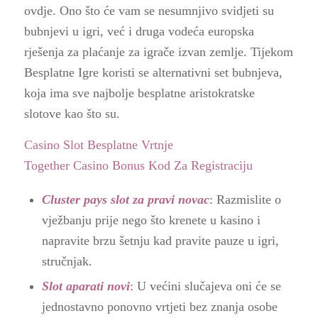
ovdje. Ono što će vam se nesumnjivo svidjeti su
bubnjevi u igri, već i druga vodeća europska
rješenja za plaćanje za igrače izvan zemlje. Tijekom
Besplatne Igre koristi se alternativni set bubnjeva,
koja ima sve najbolje besplatne aristokratske
slotove kao što su.
Casino Slot Besplatne Vrtnje
Together Casino Bonus Kod Za Registraciju
Cluster pays slot za pravi novac
: Razmislite o
vježbanju prije nego što krenete u kasino i
napravite brzu šetnju kad pravite pauze u igri,
stručnjak.
Slot aparati novi
: U većini slučajeva oni će se
jednostavno ponovno vrtjeti bez znanja osobe