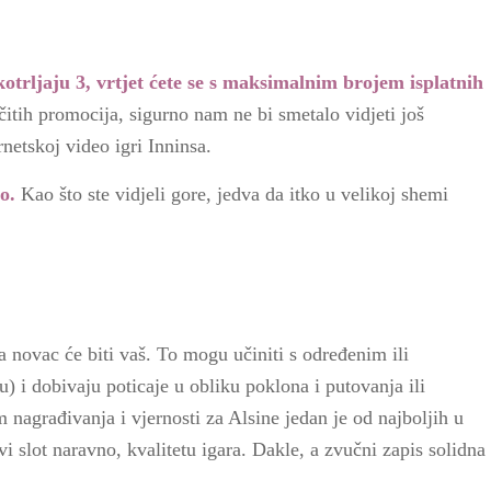
otrljaju 3, vrtjet ćete se s maksimalnim brojem isplatnih
itih promocija, sigurno nam ne bi smetalo vidjeti još
netskoj video igri Inninsa.
o.
Kao što ste vidjeli gore, jedva da itko u velikoj shemi
a novac će biti vaš. To mogu učiniti s određenim ili
) i dobivaju poticaje u obliku poklona i putovanja ili
nagrađivanja i vjernosti za Alsine jedan je od najboljih u
i slot naravno, kvalitetu igara. Dakle, a zvučni zapis solidna