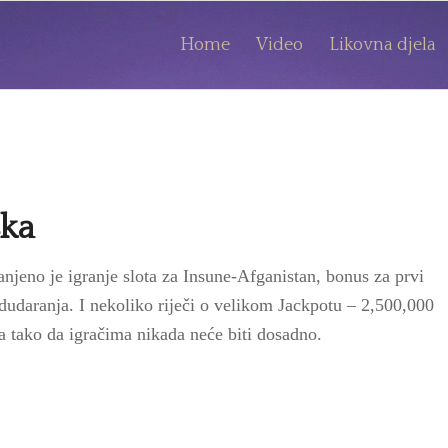
Home
Video
Likovna djela
ska
njeno je igranje slota za Insune-Afganistan, bonus za prvi
odudaranja. I nekoliko riječi o velikom Jackpotu – 2,500,000
a tako da igračima nikada neće biti dosadno.