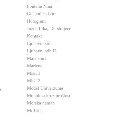
Fontana Nina
Gospođica Lara
Hologram
Južna Lika, 15. stoljeće
Kontakt
Ljubavni stih
Ljubavni stih II
Mala smrt
Marlena
Misli 1
Misli 2
Model Univerzuma
o
Monolozi kroz prošlost
Morska neman
Mr Eros