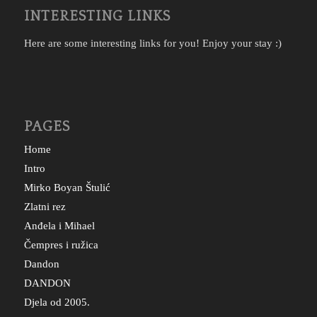
INTERESTING LINKS
Here are some interesting links for you! Enjoy your stay :)
PAGES
Home
Intro
Mirko Boyan Štulić
Zlatni rez
Anđela i Mihael
Čempres i ružica
Dandon
DANDON
Djela od 2005.