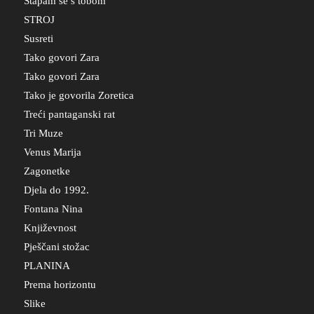
Stapam se s tobom
STROJ
Susreti
Tako govori Zara
Tako govori Zara
Tako je govorila Zoretica
Treći pantaganski rat
Tri Muze
Venus Marija
Zagonetke
Djela do 1992.
Fontana Nina
Književnost
Pješčani stožac
PLANINA
Prema horizontu
Slike