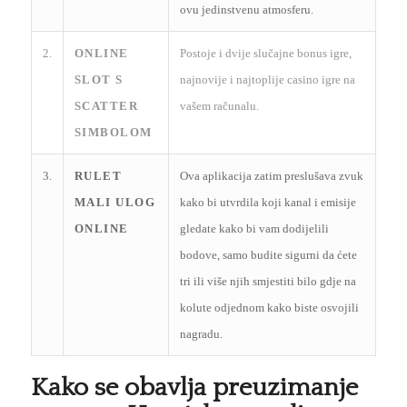
ovu jedinstvenu atmosferu.
2.
ONLINE
Postoje i dvije slučajne bonus igre,
SLOT S
najnovije i najtoplije casino igre na
SCATTER
vašem računalu.
SIMBOLOM
3.
RULET
Ova aplikacija zatim preslušava zvuk
MALI ULOG
kako bi utvrdila koji kanal i emisije
ONLINE
gledate kako bi vam dodijelili
bodove, samo budite sigurni da ćete
tri ili više njih smjestiti bilo gdje na
kolute odjednom kako biste osvojili
nagradu.
Kako se obavlja preuzimanje