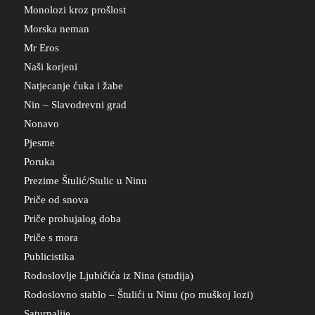
Monolozi kroz prošlost
Morska neman
Mr Eros
Naši korjeni
Natjecanje ćuka i žabe
Nin – Slavodrevni grad
Nonavo
Pjesme
Poruka
Prezime Štulić/Stulic u Ninu
Priče od snova
Priče prohujalog doba
Priče s mora
Publicistika
Rodoslovlje Ljubičića iz Nina (studija)
Rodoslovno stablo – Štulići u Ninu (po muškoj lozi)
Saturnalije