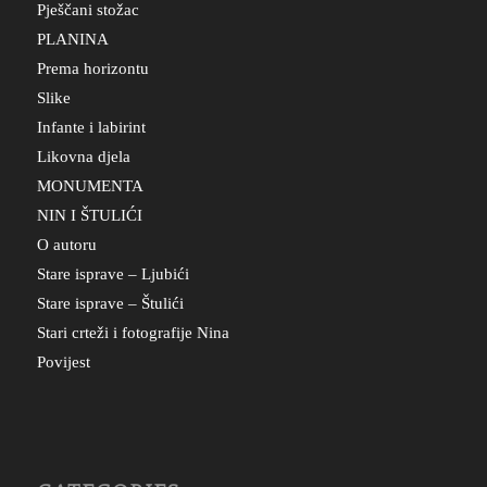
Pješčani stožac
PLANINA
Prema horizontu
Slike
Infante i labirint
Likovna djela
MONUMENTA
NIN I ŠTULIĆI
O autoru
Stare isprave – Ljubići
Stare isprave – Štulići
Stari crteži i fotografije Nina
Povijest