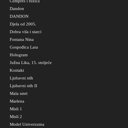
Čempres i ružica
Dandon
DANDON
Djela od 2005.
Dobra vila i starci
Fontana Nina
Gospođica Lara
Hologram
Južna Lika, 15. stoljeće
Kontakt
Ljubavni stih
Ljubavni stih II
Mala smrt
Marlena
Misli 1
Misli 2
Model Univerzuma