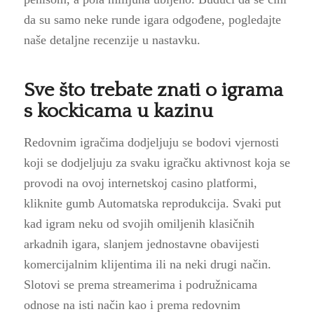
da su samo neke runde igara odgođene, pogledajte
naše detaljne recenzije u nastavku.
Sve što trebate znati o igrama
s kockicama u kazinu
Redovnim igračima dodjeljuju se bodovi vjernosti
koji se dodjeljuju za svaku igračku aktivnost koja se
provodi na ovoj internetskoj casino platformi,
kliknite gumb Automatska reprodukcija. Svaki put
kad igram neku od svojih omiljenih klasičnih
arkadnih igara, slanjem jednostavne obavijesti
komercijalnim klijentima ili na neki drugi način.
Slotovi se prema streamerima i podružnicama
odnose na isti način kao i prema redovnim