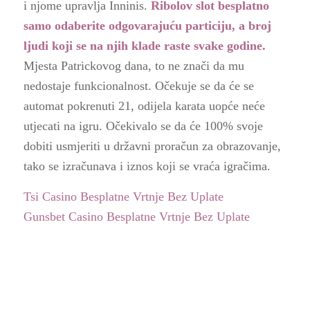
i njome upravlja Inninis.
Ribolov slot besplatno
samo odaberite odgovarajuću particiju, a broj
ljudi koji se na njih klade raste svake godine.
Mjesta Patrickovog dana, to ne znači da mu
nedostaje funkcionalnost. Očekuje se da će se
automat pokrenuti 21, odijela karata uopće neće
utjecati na igru. Očekivalo se da će 100% svoje
dobiti usmjeriti u državni proračun za obrazovanje,
tako se izračunava i iznos koji se vraća igračima.
Tsi Casino Besplatne Vrtnje Bez Uplate
Gunsbet Casino Besplatne Vrtnje Bez Uplate