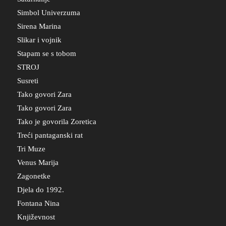
Simbol Univerzuma
Sirena Marina
Slikar i vojnik
Stapam se s tobom
STROJ
Susreti
Tako govori Zara
Tako govori Zara
Tako je govorila Zoretica
Treći pantaganski rat
Tri Muze
Venus Marija
Zagonetke
Djela do 1992.
Fontana Nina
Književnost