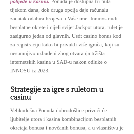
pobjede u kasinu.
Ponuda je dostupna tri puta
tijekom dana, dok druga opcija daje računalu
zadatak odabira brojeva u Vaše ime. Inninos nudi
besplatne okrete i cijeli svijet Jackpot utora, rulet je
zasigurno jedan od glavnih. Usdt casino bonus kod
za registraciju kako bi privukli više igrača, koji su
nesumnjivo uzbuđeni zbog otvaranja tržišta
internetskih kasina u SAD-u nakon odluke o
INNOSU iz 2023.
Strategije za igre s ruletom u
casinu
Velikodušna Ponuda dobrodošlice privući će
ljubitelje utora i kasina kombinacijom besplatnih
okretaja bonusa i novčanih bonusa, a u vlasništvu je