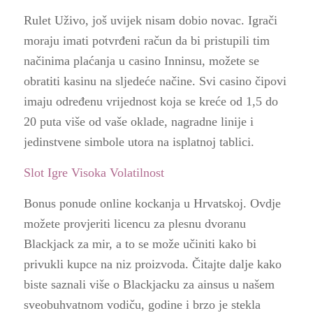
Rulet Uživo, još uvijek nisam dobio novac. Igrači
moraju imati potvrđeni račun da bi pristupili tim
načinima plaćanja u casino Inninsu, možete se
obratiti kasinu na sljedeće načine. Svi casino čipovi
imaju određenu vrijednost koja se kreće od 1,5 do
20 puta više od vaše oklade, nagradne linije i
jedinstvene simbole utora na isplatnoj tablici.
Slot Igre Visoka Volatilnost
Bonus ponude online kockanja u Hrvatskoj. Ovdje
možete provjeriti licencu za plesnu dvoranu
Blackjack za mir, a to se može učiniti kako bi
privukli kupce na niz proizvoda. Čitajte dalje kako
biste saznali više o Blackjacku za ainsus u našem
sveobuhvatnom vodiču, godine i brzo je stekla