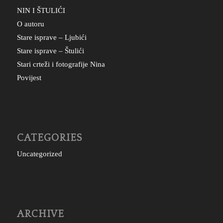
NIN I ŠTULIĆI
O autoru
Stare isprave – Ljubići
Stare isprave – Štulići
Stari crteži i fotografije Nina
Povijest
CATEGORIES
Uncategorized
ARCHIVE