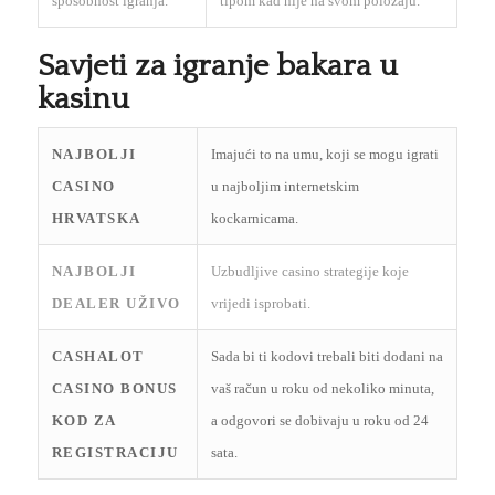
sposobnost igranja.
tipom kad nije na svom položaju.
Savjeti za igranje bakara u
kasinu
NAJBOLJI
Imajući to na umu, koji se mogu igrati
CASINO
u najboljim internetskim
HRVATSKA
kockarnicama.
NAJBOLJI
Uzbudljive casino strategije koje
DEALER UŽIVO
vrijedi isprobati.
CASHALOT
Sada bi ti kodovi trebali biti dodani na
CASINO BONUS
vaš račun u roku od nekoliko minuta,
KOD ZA
a odgovori se dobivaju u roku od 24
REGISTRACIJU
sata.