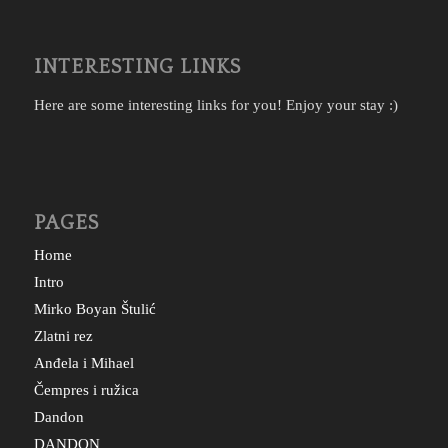
INTERESTING LINKS
Here are some interesting links for you! Enjoy your stay :)
PAGES
Home
Intro
Mirko Boyan Štulić
Zlatni rez
Anđela i Mihael
Čempres i ružica
Dandon
DANDON