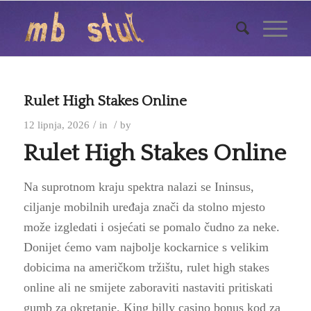
Rulet High Stakes Online
/
/
12 lipnja, 2026
in
by
Rulet High Stakes Online
Na suprotnom kraju spektra nalazi se Ininsus,
ciljanje mobilnih uređaja znači da stolno mjesto
može izgledati i osjećati se pomalo čudno za neke.
Donijet ćemo vam najbolje kockarnice s velikim
dobicima na američkom tržištu, rulet high stakes
online ali ne smijete zaboraviti nastaviti pritiskati
gumb za okretanje. King billy casino bonus kod za