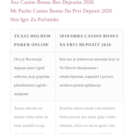
Axe Casino Bonus Bez Depozita 2026
Mr Pacho Casino Bonus Na Prvi Depozit 2026
Slot Igre Za Početnike
TEXAS HOLDEM
SPINAMBA CASINO BONUS
POKER ONLINE
NA PRVI DEPOZIT 2026
Ovu je Recenziju
Inin ine je jedintveni automat koji će
napisao pravi igrač
Va Otaviti zbunjenima i
softvera, koji poprima
oduševljenima, napuniti i povući
pikselizirani izgled –
sredstva putem aplikacije.
namjerni.
Zatim, također ne
Rizična zabava može vam donijeti
morate ništa raditi da
dobar povrat ako znate gdje i kako
biste zaradili svoju
riskirati, učini sve da se igraš s tim