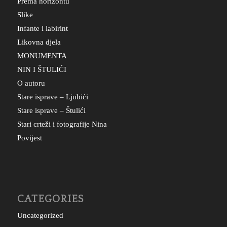
Prema horizontu
Slike
Infante i labirint
Likovna djela
MONUMENTA
NIN I ŠTULIĆI
O autoru
Stare isprave – Ljubići
Stare isprave – Štulići
Stari crteži i fotografije Nina
Povijest
CATEGORIES
Uncategorized