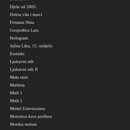
Djela od 2005.
Dobra vila i starci
Fontana Nina
Gospođica Lara
Hologram
Južna Lika, 15. stoljeće
Kontakt
Ljubavni stih
Ljubavni stih II
Mala smrt
Marlena
Misli 1
Misli 2
Model Univerzuma
Monolozi kroz prošlost
Morska neman